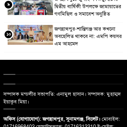
৯
দ্বিতীয় বার্ষিকী উপলক্ষে জামায়াতের
গণমিছিল ও সমাবেশ অনুষ্ঠিত
জগন্নাথপুর-শান্তিগঞ্জ আর কখনো
১০
অবহেলিত থাকবে না: এমপি কয়সর
এম আহমেদ
সম্পাদক মন্ডলীর সভাপতি: এনামুল হাসান। সম্পাদক: মুহাম্মদ
ইয়াকুব মিয়া।
অফিস (যোগাযোগ): জগন্নাথপুর, সুনামগঞ্জ, সিলেট।
মোবাইল:
01716968402 হোয়াটসঅ্যাপ: 01716312210 ই-মেইল: