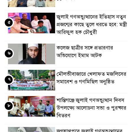
জুলাই গণঅভ্যুত্থানের ইতিহাস নতুন
৫
প্রজন্মের কাছে তুলে ধরতে হবে: মন্ত্রী
আরিফুল হক চৌধুরী
কলেজ ছাত্রীর সঙ্গে প্রতারণার
৬
অভিযোগে ইমাম আটক
মৌলভীবাজারে খেলাফত মজলিসের
৭
সমাবেশ ও গণমিছিল অনুষ্ঠিত
শান্তিগঞ্জে জুলাই গণঅভ্যুত্থান দিবস
৮
উপলক্ষ্যে আলোচনা সভা ও পুরষ্কার
বিতরণ
জগন্নাথপুরে জুলাই গণঅভ্যুত্থানের