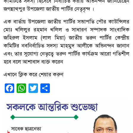
কমিটিতে সদস্য হিসেবে নির্বাচিত করায় অভিনন্দন জানিয়েছেন
জগন্নাথপুর উপজেলা জাতীয় পার্টির নেতৃবৃন্দ ।
এক বার্তায় উপজেলা জাতীয় পার্টির সভাপতি পৌর কাউন্সিলর
মোঃ খলিলুর রহমান খলিল ও সাধারণ সম্পাদক সাংবাদিক
জহিরুল ইসলাম (লাল মিয়া) জাতীয় তরুন পার্টির কেন্দ্রীয়
কমিটির নবনির্বাচিত সদস্য মাহমুদ আলীকে অভিনন্দন জানান
এবং তার সুযোগ্য নেতৃত্বে তরুন পার্টির কার্যক্রম আরো গতিশীল
হবে বলে আশাবাদ ব্যক্ত করেন
এখানে ক্লিক করে শেয়ার করুণ
Facebook
WhatsApp
Twitter
Share