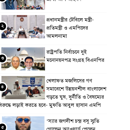
প্রধানমন্ত্রীর টেবিলে মন্ত্রী-
২
প্রতিমন্ত্রী ও এমপিদের
আমলনামা
রাষ্ট্রপতি নির্বাচনে দুই
৩
মনোনয়নপত্র সংগ্রহ বিএনপির
খেলাফত মজলিসের গণ
৪
সমাবেশে উন্নয়নশীল বাংলাদেশ
গড়তে ঘুষ, দুর্নীতি ও বৈষম্যের
িরুদ্ধে লড়াই করতে হবে- মুফতি আবুল হাসান এমপি
‘স্যার জগদীশ চন্দ্র বসু স্মৃতি
৫
গোল্ডেন অ্যাওয়ার্ড পেলেন