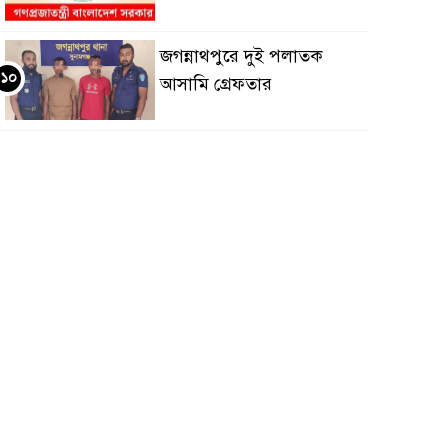
জগন্নাথপুরে দুই পলাতক
১০
আসামি গ্রেফতার