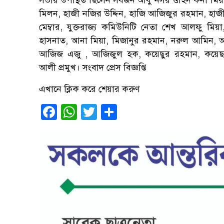
সভায় উপস্থিত ছিলেন সর্বজন আবু নসর ওহিদ কনা মিয়া
মিলন, হাজী নজির উদ্দিন, হাজি আজিজুর রহমান, হাজী শ
মেম্বার,
যুক্তরাজ্য কমিউনিটি নেতা শেখ আলফু মি
হাসনাত,
আনা মিয়া, মিজানুর রহমান, নরুল আমিন, আব
আজিজ এজু , আজিজুল হক, কয়েছুর রহমান, কয
আলী
প্রমুখ। সংবাদ প্রেস বিজ্ঞপ্তি
এখানে ক্লিক করে শেয়ার করুণ
Facebook
WhatsApp
Twitter
Share