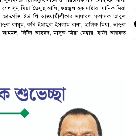
, সুনামগঞ্জ পল্লীবিদ্যুৎ সচিব ও পরিচালক পীর মোহাম্মদ আলী
েখ সুনু মিয়া, তৈমুছ আলি, ফয়জুল হক মাষ্টার, মানিক মিয়া
য়া, ভাতগাঁও ইউ পি আওয়ামীলীগের সাধারণ সম্পাদক আবুল
্দুল কায়ূম, কবি ইমামুল ইসলাম রানা, ছালিক মিয়া, আব্দুল
়েছ আহমদ, লিটন আহমদ,
মাসুক মিয়া মেম্বার, হাজী আরফত