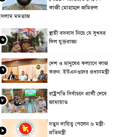
কাজী মোহাম্মদ জমিরুল
ইসলাম মমতাজ
স্থায়ী বসবাস নিয়ে যে সুখবর
৬
দিল যুক্তরাজ্য
দেশ ও মানুষের কল্যাণে কাজ
৭
করুন: ইউএনওদের প্রধানমন্ত্রী
রাষ্ট্রপতি নির্বাচনে প্রার্থী দেবে
৮
জামায়াত
নতুন দায়িত্ব পেলেন ৬ মন্ত্রী-
৯
প্রতিমন্ত্রী