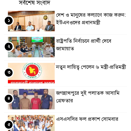
সর্বশেষ সংবাদ
দেশ ও মানুষের কল্যাণে কাজ করুন:
১
ইউএনওদের প্রধানমন্ত্রী
রাষ্ট্রপতি নির্বাচনে প্রার্থী দেবে
২
জামায়াত
নতুন দায়িত্ব পেলেন ৬ মন্ত্রী-প্রতিমন্ত্রী
৩
জগন্নাথপুরে দুই পলাতক আসামি
৪
গ্রেফতার
এসএসসির ফল প্রকাশ সোমবার
৫