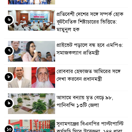
প্রতিবেশী দেশের সঙ্গে সম্পর্ক হোক
৬
কূটনৈতিক শিষ্টাচারের ভিত্তিতে:
মামুনুল হক
প্রাইভেট পড়ালে বন্ধ হবে এমপিও:
৭
সমাজকল্যাণ প্রতিমন্ত্রী
রোববার হেফাজত আমিরের সঙ্গে
৮
দেখা করবেন প্রধানমন্ত্রী
আসামে বন্যায় মৃত বেড়ে ৯৮,
৯
পানিবন্দি ১৩টি জেলা
সুনামগঞ্জের বিএনপির পাল্টাপাল্টি
১০
কর্মসূচি ঘিরে উত্তেজনা, ১৪৪ ধারা