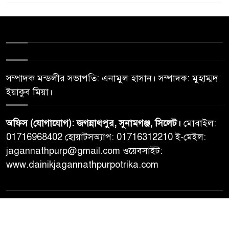
সম্পাদক মন্ডলীর সভাপতি: এনামুল হাসান। সম্পাদক: মুহাম্মদ
ইয়াকুব মিয়া।
অফিস (যোগাযোগ): জগন্নাথপুর, সুনামগঞ্জ, সিলেট।
মোবাইল:
01716968402 হোয়াটসঅ্যাপ: 01716312210 ই-মেইল:
jagannathpurp@gmail.com ওয়েবসাইট:
www.dainikjagannathpurpotrika.com
© All rights reserved © Dainikjagannathpurpotrika