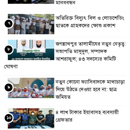
মানববন্ধন
অতিরিক্ত বিদ্যুৎ বিল ও লোডশেডিং
৭
ছাতকে গ্রাহকদের ক্ষোভ প্রকাশ
জগন্নাথপুর তালামীযের নতুন নেতৃত্ব:
৮
সভাপতি মাসুদুল, সম্পাদক
আশরাফুল; ৪৩ সদস্যের কমিটি
ঘোষণা
নতুন কোনো ফ্যাসিবাদকে মাথাচাড়া
৯
দিয়ে উঠতে দেওয়া হবে না: ছাত্র
জমিয়ত
৪ লাখ টাকার ইয়াবাসহ ব্যবসায়ী
১০
গ্রেফতার