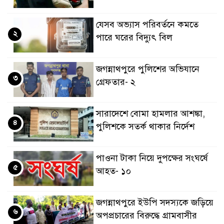
যেসব অভ্যাস পরিবর্তনে কমতে
২
পারে ঘরের বিদ্যুৎ বিল
জগন্নাথপুরে পুলিশের অভিযানে
৩
গ্রেফতার- ২
সারাদেশে বোমা হামলার আশঙ্কা,
৪
পুলিশকে সতর্ক থাকার নির্দেশ
পাওনা টাকা নিয়ে দুপক্ষের সংঘর্ষে
৫
আহত- ১০
জগন্নাথপুরে ইউপি সদস্যকে জড়িয়ে
৬
অপপ্রচারের বিরুদ্ধে গ্রামবাসীর