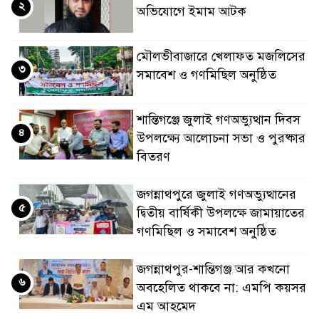
২
অভিযোগে ইমাম আটক
মৌলভীবাজারে খেলাফত মজলিসের
৩
সমাবেশ ও গণমিছিল অনুষ্ঠিত
শান্তিগঞ্জে জুলাই গণঅভ্যুত্থান দিবস
৪
উপলক্ষ্যে আলোচনা সভা ও পুরষ্কার
বিতরণ
জগন্নাথপুরে জুলাই গণঅভ্যুত্থানের
৫
দ্বিতীয় বার্ষিকী উপলক্ষে জামায়াতের
গণমিছিল ও সমাবেশ অনুষ্ঠিত
জগন্নাথপুর-শান্তিগঞ্জ আর কখনো
৬
অবহেলিত থাকবে না: এমপি কয়সর
এম আহমেদ