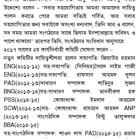
উদ্দেশ্যে বলেন – ‘সবার সহযোগিতায় আমরা আমাদের দায়িত্ব
পালন করতে পেরে আমরা সত্যিই গর্বিত, আর সবার
সহযোগিতার জন্য সবাইকে অসংখ্য ধন্যবাদ, তিনি আর ও বলেন,
সব সময় আমরা সংগঠনের সাথে ছিলাম ইনশা্আল্লাহ ভবিষৎ ও
পাশে থাকবো’ তারপর তিনি, সংঘঠনের সংবিধান আনুসারে
২০১৭ সালের ২য় কার্যনির্বাহী কমিটি ঘোষণা করেন –
নতুন কমিটির দায়িত্বশীলরা হলেন সভাপতি: জিয়াউর রহমান
ENG(২০১১-১২) সহ-সভাপতি: (সিনিয়র)সৈয়দ নাইম গাজী
ENG(২০১২-১৩)সহ-সভাপতি: রাফসান আহমদ দুলন
PAD(২০১২-১৩)সাধারণ সম্পাদক: শাহিনুর সুজন
BNG(২০১৩-১৪)সহ-সাধারণ সম্পাদক: তানবীরুল হক
PSS(২০১৪-১৫) কোষাধ্যক্ষ: ইমদাদ আহমেদ
SCW(২০১২-১৩)সহ- কোষাধ্যক্ষ: রায়হান আহমদ ANP
(২০১৩-১৪) সাংগঠনিক সম্পাদক: রিন্টু তালুকদার
BBA(২০১৪-১৫)
সহ-সাংগঠনিক সম্পাদক: শাওন দাস PAD(২০১৪-১৫) প্রচার