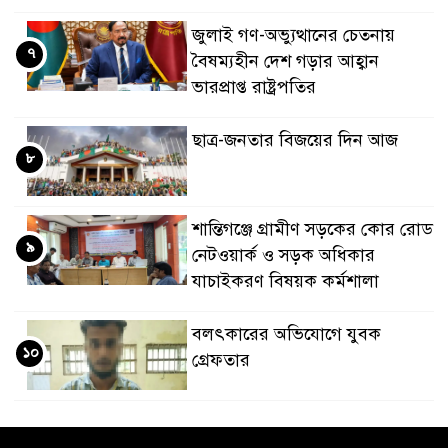
জুলাই গণ-অভ্যুত্থানের চেতনায়
৭
বৈষম্যহীন দেশ গড়ার আহ্বান
ভারপ্রাপ্ত রাষ্ট্রপতির
ছাত্র-জনতার বিজয়ের দিন আজ
৮
শান্তিগঞ্জে গ্রামীণ সড়কের কোর রোড
৯
নেটওয়ার্ক ও সড়ক অধিকার
যাচাইকরণ বিষয়ক কর্মশালা
বলৎকারের অভিযোগে যুবক
১০
গ্রেফতার