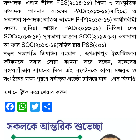
সম্পাদক: এনাম উদ্দিন FES(২০১৪-১৫) শিক্ষা ও সাংস্কৃতিক
সম্পাদক: আদনান আহমেদ PAD(২০১৩-১৪)সাহিত্যে ও
প্রকাশনা সম্পাদক: নাজিম আহমদ PHY(২০১৫-১৬) কার্যনির্বাহী
সদস্য: ছাদিয়া আক্তার PAD(২০১৩-১৪) মিথিলা দেব
SOC(২০১৩-১৪) সুলতানা আক্তার SOC(২০১৩-১৪) রুকসানা
আ,ক্তার SOC(২০১৩-১৪)সজিব রায় PSS(২০১),
নতুন সভাপতি জিয়াউর রহমান , জগন্নাথপুর টুয়েন্টিফোর
ডটকমকে সবার দোয়া কামনা করে বলেন, সকেলের
সহযোগীতায় সামনের দিনে এই সংগঠনকে আরো মজবুত ও
সংগঠনের লক্ষ্য পূরণে সর্বাত্বক প্রচেষ্ঠা চালিয়ে যাব। প্রেস বিজ্ঞপ্তি
এখানে ক্লিক করে শেয়ার করুণ
Facebook
WhatsApp
Twitter
Share