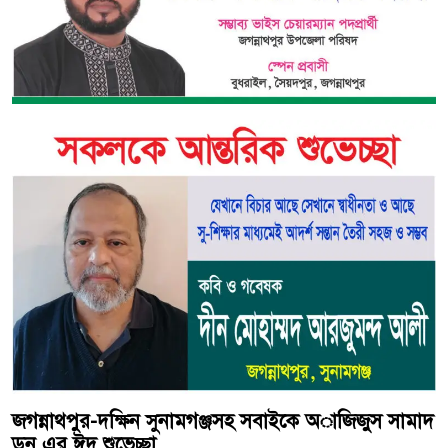
জগন্নাথপুর-দক্ষিন সুনামগঞ্জসহ সবাইকে অাজিজুস সামাদ
ডন এর ঈদ শুভেচ্ছা