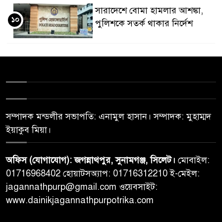
সারাদেশে বোমা হামলার আশঙ্কা,
১০
পুলিশকে সতর্ক থাকার নির্দেশ
সম্পাদক মন্ডলীর সভাপতি: এনামুল হাসান। সম্পাদক: মুহাম্মদ
ইয়াকুব মিয়া।
অফিস (যোগাযোগ): জগন্নাথপুর, সুনামগঞ্জ, সিলেট।
মোবাইল:
01716968402 হোয়াটসঅ্যাপ: 01716312210 ই-মেইল:
jagannathpurp@gmail.com ওয়েবসাইট:
www.dainikjagannathpurpotrika.com