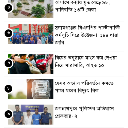
আসামে বন্যায় মৃত বেড়ে ৯৮,
৫
পানিবন্দি ১৩টি জেলা
সুনামগঞ্জের বিএনপির পাল্টাপাল্টি
৬
কর্মসূচি ঘিরে উত্তেজনা, ১৪৪ ধারা
জারি
বিয়ের অনুষ্ঠানে মাংস কম দেওয়া
৭
নিয়ে মারামারি, আহত ১০
যেসব অভ্যাস পরিবর্তনে কমতে
৮
পারে ঘরের বিদ্যুৎ বিল
জগন্নাথপুরে পুলিশের অভিযানে
৯
গ্রেফতার- ২