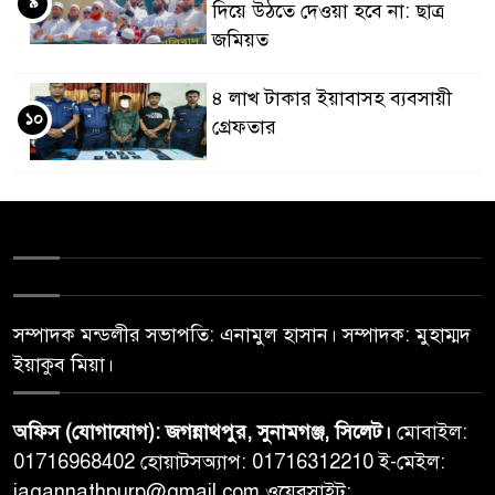
৯
দিয়ে উঠতে দেওয়া হবে না: ছাত্র
জমিয়ত
৪ লাখ টাকার ইয়াবাসহ ব্যবসায়ী
১০
গ্রেফতার
সম্পাদক মন্ডলীর সভাপতি: এনামুল হাসান। সম্পাদক: মুহাম্মদ
ইয়াকুব মিয়া।
অফিস (যোগাযোগ): জগন্নাথপুর, সুনামগঞ্জ, সিলেট।
মোবাইল:
01716968402 হোয়াটসঅ্যাপ: 01716312210 ই-মেইল:
jagannathpurp@gmail.com ওয়েবসাইট: