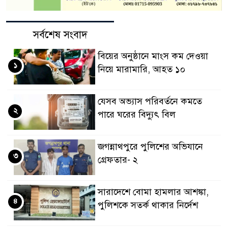
সর্বশেষ সংবাদ
বিয়ের অনুষ্ঠানে মাংস কম দেওয়া
১
নিয়ে মারামারি, আহত ১০
যেসব অভ্যাস পরিবর্তনে কমতে
২
পারে ঘরের বিদ্যুৎ বিল
জগন্নাথপুরে পুলিশের অভিযানে
৩
গ্রেফতার- ২
সারাদেশে বোমা হামলার আশঙ্কা,
৪
পুলিশকে সতর্ক থাকার নির্দেশ