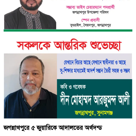
জগন্নাথপুরে ৫ জুয়ারিকে আদালতের অর্থদন্ড