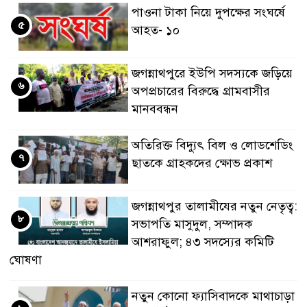
পাওনা টাকা নিয়ে দুপক্ষের সংঘর্ষে
৫
আহত- ১০
জগন্নাথপুরে ইউপি সদস্যকে জড়িয়ে
৬
অপপ্রচারের বিরুদ্ধে গ্রামবাসীর
মানববন্ধন
অতিরিক্ত বিদ্যুৎ বিল ও লোডশেডিং
৭
ছাতকে গ্রাহকদের ক্ষোভ প্রকাশ
জগন্নাথপুর তালামীযের নতুন নেতৃত্ব:
৮
সভাপতি মাসুদুল, সম্পাদক
আশরাফুল; ৪৩ সদস্যের কমিটি
ঘোষণা
নতুন কোনো ফ্যাসিবাদকে মাথাচাড়া