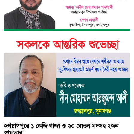
জগন্নাথপুরে ১ কেজি গাজা ও ২০ বোতন মদসহ ২জন
গ্রেফতার