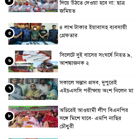
৪
দিয়ে উঠতে দেওয়া হবে না: ছাত্র
জমিয়ত
৪ লাখ টাকার ইয়াবাসহ ব্যবসায়ী
৫
গ্রেফতার
সিলেটে দুই বাসের সংঘর্ষে নিহত ৯,
৬
আশঙ্কাজনক ২
সকালে সন্তান প্রসব, দুপুরেই
৭
এইচএসসি পরীক্ষায় অংশ নিলেন মা
অচিরেই আওয়ামী লীগ বিএনপির
৮
সঙ্গে মিশে যাবে- এমপি নাছির
চৌধুরী