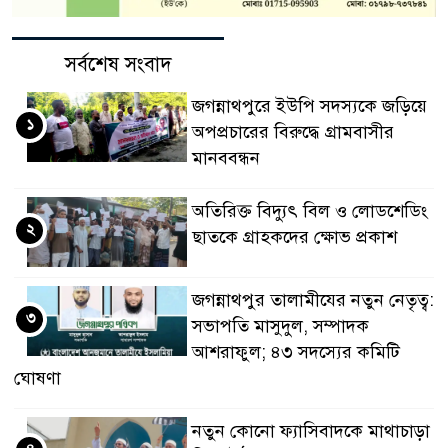
সর্বশেষ সংবাদ
জগন্নাথপুরে ইউপি সদস্যকে জড়িয়ে
১
অপপ্রচারের বিরুদ্ধে গ্রামবাসীর
মানববন্ধন
অতিরিক্ত বিদ্যুৎ বিল ও লোডশেডিং
২
ছাতকে গ্রাহকদের ক্ষোভ প্রকাশ
জগন্নাথপুর তালামীযের নতুন নেতৃত্ব:
৩
সভাপতি মাসুদুল, সম্পাদক
আশরাফুল; ৪৩ সদস্যের কমিটি
ঘোষণা
নতুন কোনো ফ্যাসিবাদকে মাথাচাড়া