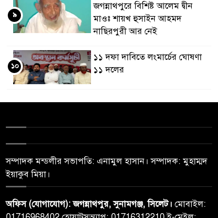
জগন্নাথপুরে বিশিষ্ট আলেম দ্বীন
৯
মাওঃ শায়খ হুসাইন আহমদ
নাছিরপুরী আর নেই
১১ দফা দাবিতে লংমার্চের ঘোষণা
১০
১১ দলের
সম্পাদক মন্ডলীর সভাপতি: এনামুল হাসান। সম্পাদক: মুহাম্মদ
ইয়াকুব মিয়া।
অফিস (যোগাযোগ): জগন্নাথপুর, সুনামগঞ্জ, সিলেট।
মোবাইল:
01716968402 হোয়াটসঅ্যাপ: 01716312210 ই-মেইল: