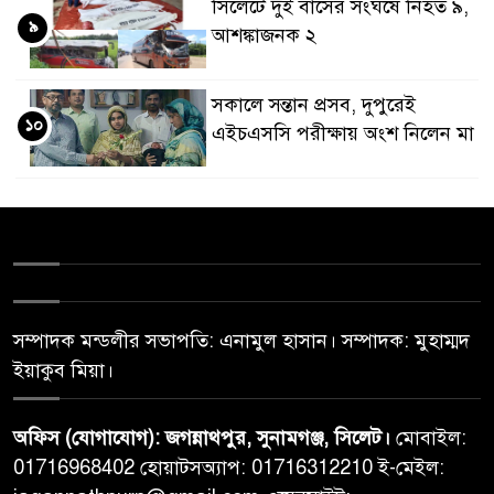
সিলেটে দুই বাসের সংঘর্ষে নিহত ৯,
৯
আশঙ্কাজনক ২
সকালে সন্তান প্রসব, দুপুরেই
১০
এইচএসসি পরীক্ষায় অংশ নিলেন মা
সম্পাদক মন্ডলীর সভাপতি: এনামুল হাসান। সম্পাদক: মুহাম্মদ
ইয়াকুব মিয়া।
অফিস (যোগাযোগ): জগন্নাথপুর, সুনামগঞ্জ, সিলেট।
মোবাইল:
01716968402 হোয়াটসঅ্যাপ: 01716312210 ই-মেইল: