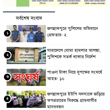
সর্বশেষ সংবাদ
জগন্নাথপুরে পুলিশের অভিযানে
১
গ্রেফতার- ২
সারাদেশে বোমা হামলার আশঙ্কা,
২
পুলিশকে সতর্ক থাকার নির্দেশ
পাওনা টাকা নিয়ে দুপক্ষের সংঘর্ষে
৩
আহত- ১০
জগন্নাথপুরে ইউপি সদস্যকে জড়িয়ে
৪
অপপ্রচারের বিরুদ্ধে গ্রামবাসীর
মানববন্ধন