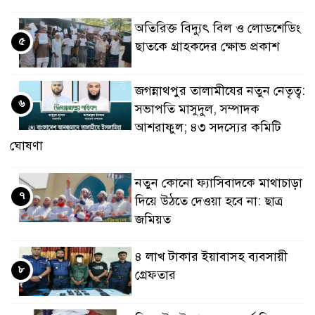
অতিরিক্ত বিদ্যুৎ বিল ও লোডশেডিং
৫
ছাতকে গ্রাহকদের ক্ষোভ প্রকাশ
জগন্নাথপুর তালামীযের নতুন নেতৃত্ব:
৬
সভাপতি মাসুদুল, সম্পাদক
আশরাফুল; ৪৩ সদস্যের কমিটি
ঘোষণা
নতুন কোনো ফ্যাসিবাদকে মাথাচাড়া
৭
দিয়ে উঠতে দেওয়া হবে না: ছাত্র
জমিয়ত
৪ লাখ টাকার ইয়াবাসহ ব্যবসায়ী
৮
গ্রেফতার