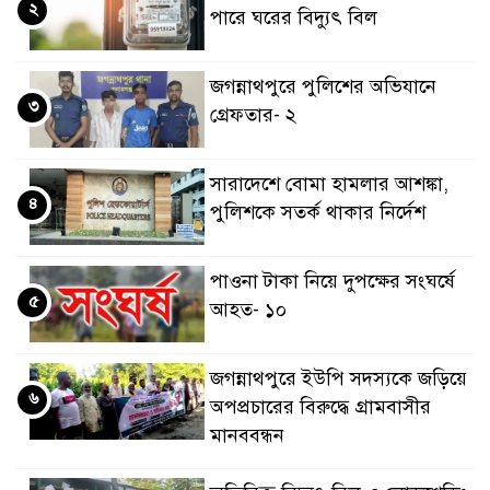
২
পারে ঘরের বিদ্যুৎ বিল
জগন্নাথপুরে পুলিশের অভিযানে
৩
গ্রেফতার- ২
সারাদেশে বোমা হামলার আশঙ্কা,
৪
পুলিশকে সতর্ক থাকার নির্দেশ
পাওনা টাকা নিয়ে দুপক্ষের সংঘর্ষে
৫
আহত- ১০
জগন্নাথপুরে ইউপি সদস্যকে জড়িয়ে
৬
অপপ্রচারের বিরুদ্ধে গ্রামবাসীর
মানববন্ধন