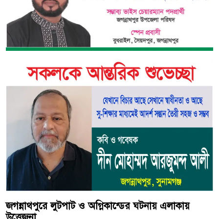
জগন্নাথপুরে লুটপাট ও অগ্নিকান্ডের ঘটনায় এলাকায়
উত্তেজনা