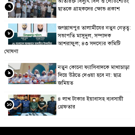
অতিরিক্ত বিদ্যুৎ বিল ও লোডশেডিং
৭
ছাতকে গ্রাহকদের ক্ষোভ প্রকাশ
জগন্নাথপুর তালামীযের নতুন নেতৃত্ব:
৮
সভাপতি মাসুদুল, সম্পাদক
আশরাফুল; ৪৩ সদস্যের কমিটি
ঘোষণা
নতুন কোনো ফ্যাসিবাদকে মাথাচাড়া
৯
দিয়ে উঠতে দেওয়া হবে না: ছাত্র
জমিয়ত
৪ লাখ টাকার ইয়াবাসহ ব্যবসায়ী
১০
গ্রেফতার