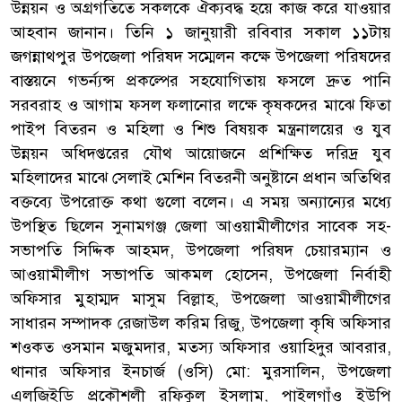
উন্নয়ন ও অগ্রগতিতে সকলকে ঐক্যবদ্ধ হয়ে কাজ করে যাওয়ার
আহবান জানান। তিনি ১ জানুয়ারী রবিবার সকাল ১১টায়
জগন্নাথপুর উপজেলা পরিষদ সম্মেলন কক্ষে উপজেলা পরিষদের
বাস্তয়নে গভর্ন্যন্স প্রকল্পের সহযোগিতায় ফসলে দ্রুত পানি
সরবরাহ ও আগাম ফসল ফলানোর লক্ষে কৃষকদের মাঝে ফিতা
পাইপ বিতরন ও মহিলা ও শিশু বিষয়ক মন্ত্রনালয়ের ও যুব
উন্নয়ন অধিদপ্তরের যৌথ আয়োজনে প্রশিক্ষিত দরিদ্র যুব
মহিলাদের মাঝে সেলাই মেশিন বিতরনী অনুষ্টানে প্রধান অতিথির
বক্তব্যে উপরোক্ত কথা গুলো বলেন। এ সময় অন্যান্যের মধ্যে
উপস্থিত ছিলেন সুনামগঞ্জ জেলা আওয়ামীলীগের সাবেক সহ-
সভাপতি সিদ্দিক আহমদ, উপজেলা পরিষদ চেয়ারম্যান ও
আওয়ামীলীগ সভাপতি আকমল হোসেন, উপজেলা নির্বাহী
অফিসার মুহাম্মদ মাসুম বিল্লাহ, উপজেলা আওয়ামীলীগের
সাধারন সম্পাদক রেজাউল করিম রিজু, উপজেলা কৃষি অফিসার
শওকত ওসমান মজুমদার, মতস্য অফিসার ওয়াহিদুর আবরার,
থানার অফিসার ইনচার্জ (ওসি) মো: মুরসালিন, উপজেলা
এলজিইডি প্রকৌশলী রফিকুল ইসলাম, পাইলগাঁও ইউপি