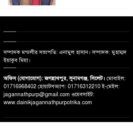
সম্পাদক মন্ডলীর সভাপতি: এনামুল হাসান। সম্পাদক: মুহাম্মদ
ইয়াকুব মিয়া।
অফিস (যোগাযোগ): জগন্নাথপুর, সুনামগঞ্জ, সিলেট।
মোবাইল:
01716968402 হোয়াটসঅ্যাপ: 01716312210 ই-মেইল:
jagannathpurp@gmail.com ওয়েবসাইট:
www.dainikjagannathpurpotrika.com
© All rights reserved © Dainikjagannathpurpotrika