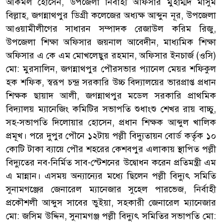
আকমল হোসেন, উপজেলা নির্বাহী অফিসার মুহাম্মদ মাসুম
বিল্লাহ, জগন্নাথপুর ডিগ্রী কলেজের অধ্যক্ষ আব্দুন নূর, উপজেলা
আওয়ামীলীগের সাধারন সম্পাদক রেজাউল করিম রিজু,
উপজেলা শিক্ষা অফিসার জয়নাল আবেদীন, মাধ্যমিক শিক্ষা
অফিসার এ কে এম মোখলেছুর রহমান, অফিসার ইনচার্জ (ওসি)
মো: মুরসালিন, জগন্নাথপুর পৌরসভার প্যানেল মেয়র শফিকুল
হক শফিক, স্বরূপ চন্দ্র সরকারি উচ্চ বিদ্যালয়ের ভারপ্রাপ্ত প্রধান
শিক্ষক ছায়াদ আলী, জগন্নাথপুর মডেল সরকারি প্রাথমিক
বিদ্যালয় ম্যানেজিং কমিটির সভাপতি শুধাংশু শেখর রায় বাচ্চু,
সহ-সভাপতি দিলোয়ার হোসেন, প্রধান শিক্ষক আব্দুল খালিক
প্রমূখ। পরে দুপুর পৌনে ১২টায় পল্লী বিদ্যুতায়ন বোর্ড কর্তৃক ১০
কোটি টাকা ব্যায়ে পৌর শহরের কেশবপুর এলাকায় স্থাপিত পল্লী
বিদ্যুতের নব-নির্মিত সাব-স্টেশনের উদ্বোধন করেন প্রতিমন্ত্রী এম
এ মান্নান। এসময় অন্যান্যের মধ্যে ছিলেন পল্লী বিদ্যুৎ সমিতি
সুনামগঞ্জের জেনারেল ম্যানেজার সুহেল পারভেজ, নির্বাহী
প্রকৌশলী আব্দুস সাবের ভুইয়া, সহকারী জেনারেল ম্যানেজার
মো: জসিম উদ্দিন, সুনামগঞ্জ পল্লী বিদ্যুৎ সমিতির সভাপতি মো: