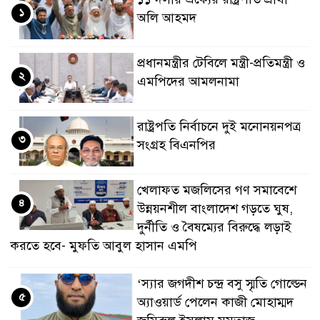
১
অলি আহমদ
প্রধানমন্ত্রীর টেবিলে মন্ত্রী-প্রতিমন্ত্রী ও
২
এমপিদের আমলনামা
রাষ্ট্রপতি নির্বাচনে দুই মনোনয়নপত্র
৩
সংগ্রহ বিএনপির
খেলাফত মজলিসের গণ সমাবেশে
৪
উন্নয়নশীল বাংলাদেশ গড়তে ঘুষ,
দুর্নীতি ও বৈষম্যের বিরুদ্ধে লড়াই
করতে হবে- মুফতি আবুল হাসান এমপি
‘স্যার জগদীশ চন্দ্র বসু স্মৃতি গোল্ডেন
৫
অ্যাওয়ার্ড পেলেন কাজী মোহাম্মদ