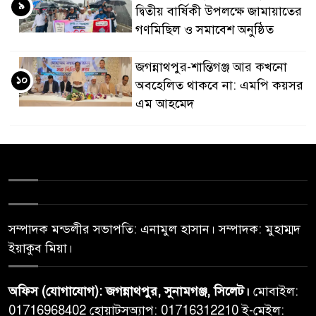
৯
দ্বিতীয় বার্ষিকী উপলক্ষে জামায়াতের
গণমিছিল ও সমাবেশ অনুষ্ঠিত
জগন্নাথপুর-শান্তিগঞ্জ আর কখনো
১০
অবহেলিত থাকবে না: এমপি কয়সর
এম আহমেদ
সম্পাদক মন্ডলীর সভাপতি: এনামুল হাসান। সম্পাদক: মুহাম্মদ
ইয়াকুব মিয়া।
অফিস (যোগাযোগ): জগন্নাথপুর, সুনামগঞ্জ, সিলেট।
মোবাইল:
01716968402 হোয়াটসঅ্যাপ: 01716312210 ই-মেইল: