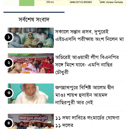
সর্বশেষ সংবাদ
সকালে সন্তান প্রসব, দুপুরেই
১
এইচএসসি পরীক্ষায় অংশ নিলেন মা
অচিরেই আওয়ামী লীগ বিএনপির
২
সঙ্গে মিশে যাবে- এমপি নাছির
চৌধুরী
জগন্নাথপুরে বিশিষ্ট আলেম দ্বীন
৩
মাওঃ শায়খ হুসাইন আহমদ
নাছিরপুরী আর নেই
১১ দফা দাবিতে লংমার্চের ঘোষণা
৪
১১ দলের