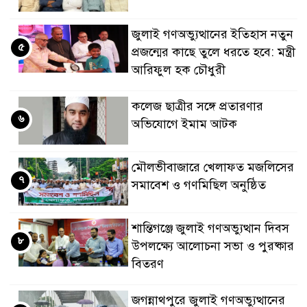
জুলাই গণঅভ্যুত্থানের ইতিহাস নতুন
৫
প্রজন্মের কাছে তুলে ধরতে হবে: মন্ত্রী
আরিফুল হক চৌধুরী
কলেজ ছাত্রীর সঙ্গে প্রতারণার
৬
অভিযোগে ইমাম আটক
মৌলভীবাজারে খেলাফত মজলিসের
৭
সমাবেশ ও গণমিছিল অনুষ্ঠিত
শান্তিগঞ্জে জুলাই গণঅভ্যুত্থান দিবস
৮
উপলক্ষ্যে আলোচনা সভা ও পুরষ্কার
বিতরণ
জগন্নাথপুরে জুলাই গণঅভ্যুত্থানের