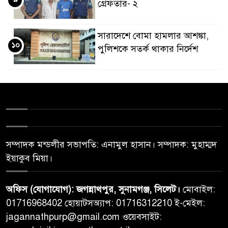
গ্রেফতার- ২
সারাদেশে বোমা হামলার আশঙ্কা,
১০
পুলিশকে সতর্ক থাকার নির্দেশ
সম্পাদক মন্ডলীর সভাপতি: এনামুল হাসান। সম্পাদক: মুহাম্মদ
ইয়াকুব মিয়া।
অফিস (যোগাযোগ): জগন্নাথপুর, সুনামগঞ্জ, সিলেট।
মোবাইল:
01716968402 হোয়াটসঅ্যাপ: 01716312210 ই-মেইল:
jagannathpurp@gmail.com ওয়েবসাইট: