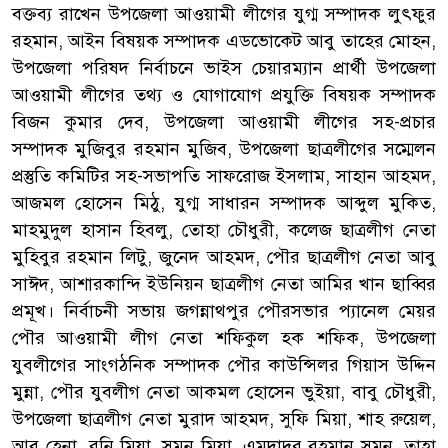
বক্তব্য রাখেন উপজেলা আওয়ামী লীগের যুগ্ম সম্পাদক লুৎফুর
রহমান, আইন বিষয়ক সম্পাদক এডভোকেট আবু তাহের মোহন,
উপজেলা পরিষদ নির্বাচনে ভাইস চেয়ারম্যান প্রার্থী উপজেলা
আওয়ামী লীগের তথ্য ও যোগাযোগ প্রযুক্তি বিষয়ক সম্পাদক
বিজন কুমার দেব, উপজেলা আওয়ামী লীগের সহ-প্রচার
সম্পাদক মুজিবুর রহমান মুজিব, উপজেলা ছাত্রলীগের সম্মেলন
প্রস্তুতি কমিটির সহ-সভাপতি সাফরোজ ইসলাম, সাহান আহমদ,
আজমল হোসেন মিঠু, যুগ্ম সাধারন সম্পাদক আব্দুল মুকিত,
মাহমুদুল হাসান হিবলু, তোহা চৌধুরী, কলেজ ছাত্রলীগ নেতা
মুহিবুর রহমান লিটু, জুনেদ আহমদ, পৌর ছাত্রলীগ নেতা আবু
সাঈদ, আশারকান্দি ইউনিয়ন ছাত্রলীগ নেতা আমির খান ছাব্বির
প্রমূখ। নির্বাচনী সভায় জগন্নাথপুর পৌরসভার প্যানেল মেয়র
পৌর আওয়ামী লীগ নেতা শফিকুল হক শফিক, উপজেলা
যুবলীগের সাংগঠনিক সম্পাদক পৌর কাউন্সিলর গিয়াস উদ্দিন
মুন্না, পৌর যুবলীগ নেতা আকমল হোসেন ভুইয়া, বাবু চৌধুরী,
উপজেলা ছাত্রলীগ নেতা মুরাদ আহমদ, সুফি মিয়া, শাহ রুয়েল,
আবু হেনা, রনি মিয়া, সুমন মিয়া, এমদাদুর রহমান সুমন, তাহা