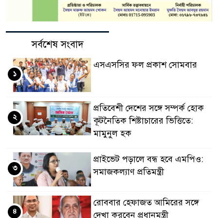
সর্বশেষ সংবাদ
এসএসসির ফল প্রকাশ সোমবার
১
প্রতিবেশী দেশের সঙ্গে সম্পর্ক হোক
২
কূটনৈতিক শিষ্টাচারের ভিত্তিতে:
মামুনুল হক
প্রাইভেট পড়ালে বন্ধ হবে এমপিও:
৩
সমাজকল্যাণ প্রতিমন্ত্রী
রোববার হেফাজত আমিরের সঙ্গে
৪
দেখা করবেন প্রধানমন্ত্রী