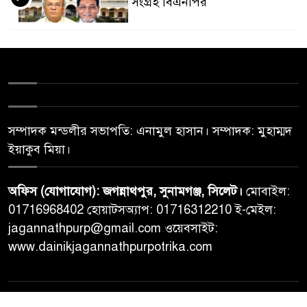
সংগ্রহ বিএনপির
সম্পাদক মন্ডলীর সভাপতি: এনামুল হাসান। সম্পাদক: মুহাম্মদ
ইয়াকুব মিয়া।
অফিস (যোগাযোগ): জগন্নাথপুর, সুনামগঞ্জ, সিলেট।
মোবাইল:
01716968402 হোয়াটসঅ্যাপ: 01716312210 ই-মেইল:
jagannathpurp@gmail.com ওয়েবসাইট:
www.dainikjagannathpurpotrika.com