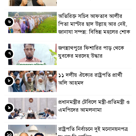
অতিরিক্ত সচিব আফতাব আলীর
৬
পিতা মাস্টার ছাদ উল্লাহ আর নেই,
জানাযা সম্পন্ন: বিভিন্ন মহলের শোক
জগন্নাথপুরে ফিশারির পাড় থেকে
৭
যুবকের মরদেহ উদ্ধার
১১ দলীয় ঐক্যের রাষ্ট্রপতি প্রার্থী
৮
অলি আহমদ
প্রধানমন্ত্রীর টেবিলে মন্ত্রী-প্রতিমন্ত্রী ও
৯
এমপিদের আমলনামা
রাষ্ট্রপতি নির্বাচনে দুই মনোনয়নপত্র
১০