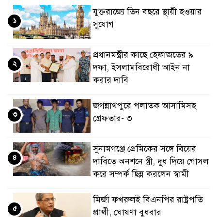
যুক্তরাজ্যে তিন বছরে স্থায়ী হওয়ার
১
সুযোগ
প্রধানমন্ত্রীর কাছে হেফাজতের ৯
২
দফা, ইসলামবিরোধী আইন না
করার দাবি
জগন্নাথপুরে পলাতক আসামিসহ
৩
গ্রেফতার- ৩
সুনামগঞ্জে প্রেমিকের সঙ্গে বিয়ের
৪
দাবিতে অনশনে স্ত্রী, দুধ দিয়ে গোসল
করে সম্পর্ক ছিন্ন করলেন স্বামী
মির্জা ফখরুলই বিএনপির রাষ্ট্রপতি
৫
প্রার্থী, ঘোষণা বুধবার