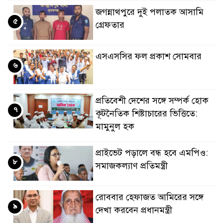
জগন্নাথপুরে দুই পলাতক আসামি
৫
গ্রেফতার
এসএসসির ফল প্রকাশ সোমবার
৬
প্রতিবেশী দেশের সঙ্গে সম্পর্ক হোক
৭
কূটনৈতিক শিষ্টাচারের ভিত্তিতে:
মামুনুল হক
প্রাইভেট পড়ালে বন্ধ হবে এমপিও:
৮
সমাজকল্যাণ প্রতিমন্ত্রী
রোববার হেফাজত আমিরের সঙ্গে
৯
দেখা করবেন প্রধানমন্ত্রী