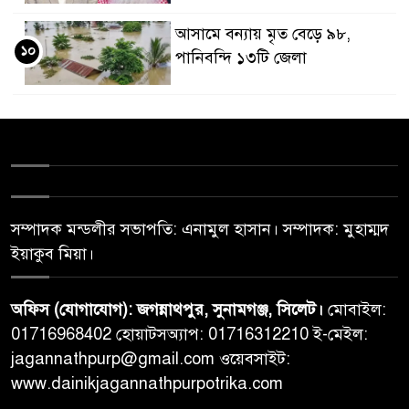
আসামে বন্যায় মৃত বেড়ে ৯৮,
১০
পানিবন্দি ১৩টি জেলা
সম্পাদক মন্ডলীর সভাপতি: এনামুল হাসান। সম্পাদক: মুহাম্মদ
ইয়াকুব মিয়া।
অফিস (যোগাযোগ): জগন্নাথপুর, সুনামগঞ্জ, সিলেট।
মোবাইল:
01716968402 হোয়াটসঅ্যাপ: 01716312210 ই-মেইল:
jagannathpurp@gmail.com ওয়েবসাইট:
www.dainikjagannathpurpotrika.com