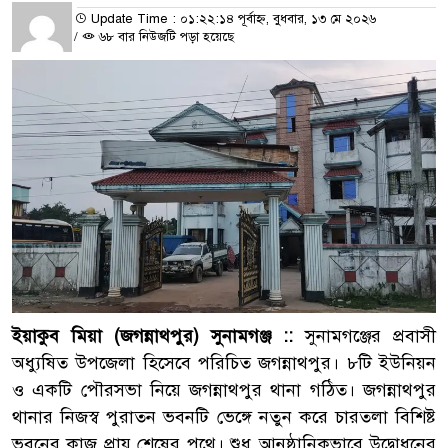
Update Time : ০১:২২:১৪ পূর্বাহ্ন, বুধবার, ১৩ মে ২০২৬
/
৬৮ বার নিউজটি পড়া হয়েছে
ইয়াকুব মিয়া (জগন্নাথপুর) সুনামগঞ্জ ::
সুনামগঞ্জের প্রবাসী
অধ্যুষিত উপজেলা হিসেবে পরিচিত জগন্নাথপুর। ৮টি ইউনিয়ন
ও একটি পৌরসভা নিয়ে জগন্নাথপুর থানা গঠিত। জগন্নাথপুর
থানার নিজস্ব পুরাতন ভবনটি ভেঙ্গে নতুন করে চারতলা বিশিষ্ট
ভবনের কাজ প্রায় শেষের পথে। শুধু আনুষ্ঠানিকভাবে উদ্বোধনের