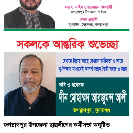
জগন্নাথপুর উপজেলা ছাত্রলীগের কর্মীসভা অনুষ্টিত