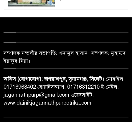
সম্পাদক মন্ডলীর সভাপতি: এনামুল হাসান। সম্পাদক: মুহাম্মদ
ইয়াকুব মিয়া।
অফিস (যোগাযোগ): জগন্নাথপুর, সুনামগঞ্জ, সিলেট।
মোবাইল:
01716968402 হোয়াটসঅ্যাপ: 01716312210 ই-মেইল:
jagannathpurp@gmail.com ওয়েবসাইট:
www.dainikjagannathpurpotrika.com
© All rights reserved © Dainikjagannathpurpotrika