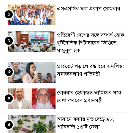
এসএসসির ফল প্রকাশ সোমবার
১
প্রতিবেশী দেশের সঙ্গে সম্পর্ক হোক
২
কূটনৈতিক শিষ্টাচারের ভিত্তিতে:
মামুনুল হক
প্রাইভেট পড়ালে বন্ধ হবে এমপিও:
৩
সমাজকল্যাণ প্রতিমন্ত্রী
রোববার হেফাজত আমিরের সঙ্গে
৪
দেখা করবেন প্রধানমন্ত্রী
আসামে বন্যায় মৃত বেড়ে ৯৮,
৫
পানিবন্দি ১৩টি জেলা