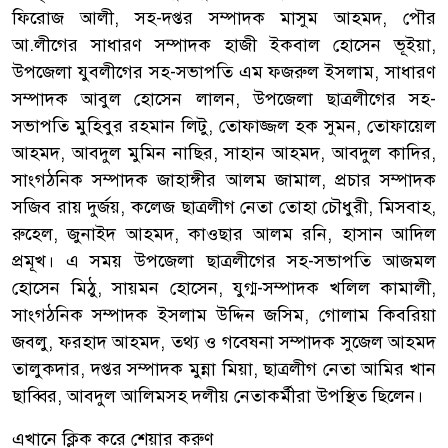
ফিরোজ আলী, সহ-দপ্তর সম্পাদক মাসুম আহমদ, পৌর
আ.লীগের সাধারণ সম্পাদক হাজী ইকবাল হোসেন ভূইয়া,
উপজেলা যুবলীগের সহ-সভাপতি এম ফজরুল ইসলাম, সাধারণ
সম্পাদক আবুল হোসেন লালন, উপজেলা ছাত্রলীগের সহ-
সভাপতি মুহিবুর রহমান লিটু, তোফাজ্জল হক সুমন, তোফায়েল
আহমদ, আবদুল মুমিন নাছির, সাহান আহমদ, আবদুল কাদির,
সাংগঠনিক সম্পাদক জাহাঙ্গীর আলম জামাল, প্রচার সম্পাদক
সজিব রায় দুর্জয়, কলেজ ছাত্রলীগ নেতা তোহা চৌধুরী, মিসবাহ,
রুহেল, জুনাইদ আহমদ, কাওছার আলম রনি, হাসান আদিল
প্রমূখ। এ সময় উপজেলা ছাত্রলীগের সহ-সভাপতি আজমল
হোসেন মিঠু, সায়মন হোসেন, যুগ্ম-সম্পাদক খলিল কামালী,
সাংগঠনিক সম্পাদক ইসলাম উদ্দিন জসিম, গোলাম কিবরিয়া
জবলু, ফরহাদ আহমদ, তথ্য ও গবেষনা সম্পাদক সুজেল আহমদ
তালুকদার, দপ্তর সম্পাদক মুন্না মিয়া, ছাত্রলীগ নেতা আমির খান
ছাব্বির, আবদুল আলিমসহ দলীয় নেতাকর্মীরা উপস্থিত ছিলেন।
এখানে ক্লিক করে শেয়ার করুণ