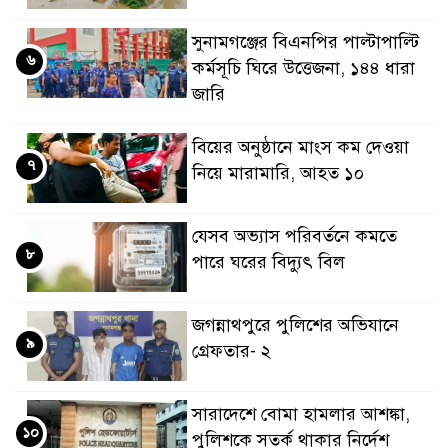
সুনামগঞ্জের বিএনপির পাল্টাপাল্টি
৬
কর্মসূচি ঘিরে উত্তেজনা, ১৪৪ ধারা
জারি
বিয়ের অনুষ্ঠানে মাংস কম দেওয়া
৭
নিয়ে মারামারি, আহত ১০
যেসব অভ্যাস পরিবর্তনে কমতে
৮
পারে ঘরের বিদ্যুৎ বিল
জগন্নাথপুরে পুলিশের অভিযানে
৯
গ্রেফতার- ২
সারাদেশে বোমা হামলার আশঙ্কা,
১০
পুলিশকে সতর্ক থাকার নির্দেশ