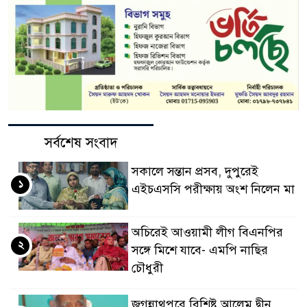
সর্বশেষ সংবাদ
সকালে সন্তান প্রসব, দুপুরেই
১
এইচএসসি পরীক্ষায় অংশ নিলেন মা
অচিরেই আওয়ামী লীগ বিএনপির
২
সঙ্গে মিশে যাবে- এমপি নাছির
চৌধুরী
জগন্নাথপুরে বিশিষ্ট আলেম দ্বীন