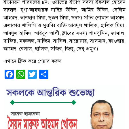
ইউনিয়ন পরিষদের ৯নং ওয়ার্ডের ইউপি সদস্য ইকবাল হোসেন
সাজাদ, যুগ্ম-আহবায়ক নাছির উদ্দিন, আমির উদ্দিন, সেলিম
আহমদ, আনছার মিয়া, সুজন মিয়া, সদস্য সচিব নোমান আহমদ,
এলাকার শালিসি ও মুরব্বি ব্যক্তি আবদুল খালিক, ছালিক মিয়া,
আবদুল হামিদ, আইয়ূব আলী, ক্লাবের সদস্য শামসুদ্দিন, জামাল,
ছাব্বির, মফজ্জল, নাজিম, সাকিল, সারোয়ার, সালমান, কাওছার,
জাহেদ, বেলাল, ছালিক, সজিব, জিলু, সেবু প্রমূখ।
এখানে ক্লিক করে শেয়ার করুণ
Facebook
WhatsApp
Twitter
Share