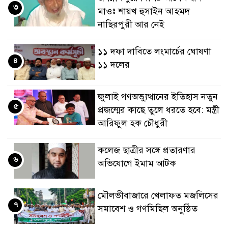
৩
মাওঃ শায়খ হুসাইন আহমদ
নাছিরপুরী আর নেই
১১ দফা দাবিতে লংমার্চের ঘোষণা
৪
১১ দলের
জুলাই গণঅভ্যুত্থানের ইতিহাস নতুন
৫
প্রজন্মের কাছে তুলে ধরতে হবে: মন্ত্রী
আরিফুল হক চৌধুরী
কলেজ ছাত্রীর সঙ্গে প্রতারণার
৬
অভিযোগে ইমাম আটক
মৌলভীবাজারে খেলাফত মজলিসের
৭
সমাবেশ ও গণমিছিল অনুষ্ঠিত