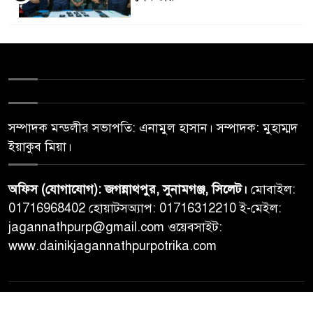
সম্পাদক মন্ডলীর সভাপতি: এনামুল হাসান। সম্পাদক: মুহাম্মদ
ইয়াকুব মিয়া।
অফিস (যোগাযোগ): জগন্নাথপুর, সুনামগঞ্জ, সিলেট।
মোবাইল:
01716968402 হোয়াটসঅ্যাপ: 01716312210 ই-মেইল:
jagannathpurp@gmail.com ওয়েবসাইট:
www.dainikjagannathpurpotrika.com
© All rights reserved © Dainikjagannathpurpotrika