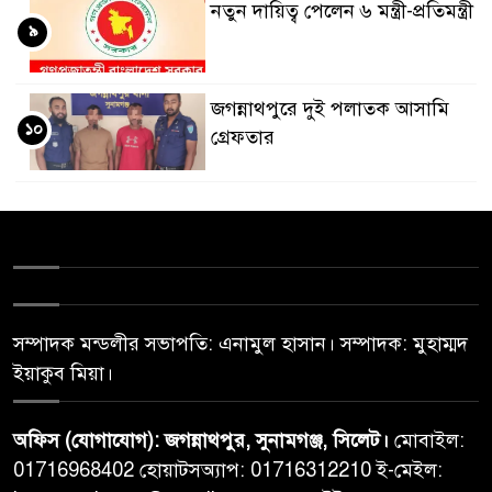
নতুন দায়িত্ব পেলেন ৬ মন্ত্রী-প্রতিমন্ত্রী
৯
জগন্নাথপুরে দুই পলাতক আসামি
১০
গ্রেফতার
সম্পাদক মন্ডলীর সভাপতি: এনামুল হাসান। সম্পাদক: মুহাম্মদ
ইয়াকুব মিয়া।
অফিস (যোগাযোগ): জগন্নাথপুর, সুনামগঞ্জ, সিলেট।
মোবাইল:
01716968402 হোয়াটসঅ্যাপ: 01716312210 ই-মেইল: