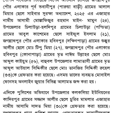
গোপন সংবাদের ভিত্তিতে বিশেষ অভিযান চালিয়ে জগন্নাথপুর
পৌর এলাকার পূর্ব ভবানীপুর (পারুয়া বাড়ী) গ্রামের আলাল
মিয়ার ছেলে সাইবার সুরক্ষা অধ্যাদেশ, ২০২৫ এর এজাহার
নামীয় আসামী মোস্তাফিজুর রহমান মাইন- মামুন (২৪),
উপজেলার চিলাউড়া-হলদিপুর গ্রামের চিলাউড়া (পন্ডিতা)
গ্রামের আবুল কাশেমের ছেলে সাইফুল ইসলাম (২১),
জগন্নাথপুর পৌর এলাকার হবিবপুর (দক্ষিণপাড়া) গ্রামের শুক্কুর
আলীর ছেলে মোঃ টিপু মিয়া (২৭), জগন্নাথপুর পৌর এলাকার
হবিবপুর (কোনাপাড়া) গ্রামের মৃত নাঈম উল্লাহর ছেলে মোঃ
আব্দুল কাইয়ুম (৫৬), বাহুবল উপজেলার লামাতাসী গ্রামের মৃত
আব্দুল আউয়াল সিদ্দিকীর ছেলে মোঃ তানজির সিদ্দিকী রুহেল
(৩৩)কে গ্রেফতার করা হয়েছে। এসময় তাদের ব্যবহৃত মোবাইল
ফোনসহ অনলাইন জুয়ার বিভিন্ন আলামত জব্দ করা হয়।
এদিকে পুলিশের অভিযানে উপজেলার কলকলিয়া ইউনিয়নের
কাদিরপুর গ্রামের সজ্জাদ আলীর ছেলে চুরির মামলার এজাহার
নামীয় আসামি সাদত মিয়া (৩০)কে গ্রেফতার করা হয়েছে।