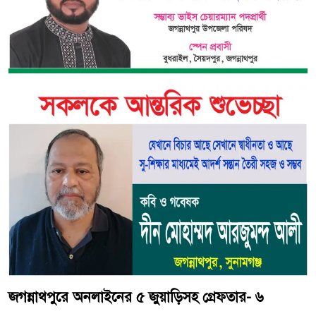
জগন্নাথপুরে অনলাইনের ৫ জুয়াড়িসহ গ্রেফতার- ৬