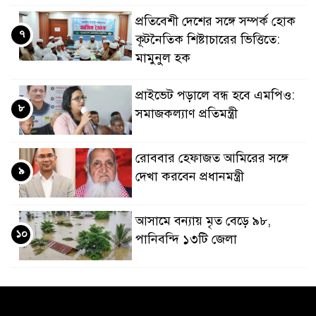
প্রতিবেশী দেশের সঙ্গে সম্পর্ক হোক
৭
কূটনৈতিক শিষ্টাচারের ভিত্তিতে:
মামুনুল হক
প্রাইভেট পড়ালে বন্ধ হবে এমপিও:
৮
সমাজকল্যাণ প্রতিমন্ত্রী
রোববার হেফাজত আমিরের সঙ্গে
৯
দেখা করবেন প্রধানমন্ত্রী
আসামে বন্যায় মৃত বেড়ে ৯৮,
১০
পানিবন্দি ১৩টি জেলা