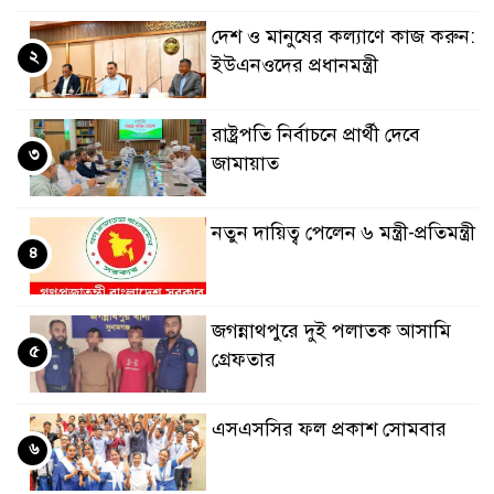
দেশ ও মানুষের কল্যাণে কাজ করুন:
২
ইউএনওদের প্রধানমন্ত্রী
রাষ্ট্রপতি নির্বাচনে প্রার্থী দেবে
৩
জামায়াত
নতুন দায়িত্ব পেলেন ৬ মন্ত্রী-প্রতিমন্ত্রী
৪
জগন্নাথপুরে দুই পলাতক আসামি
৫
গ্রেফতার
এসএসসির ফল প্রকাশ সোমবার
৬