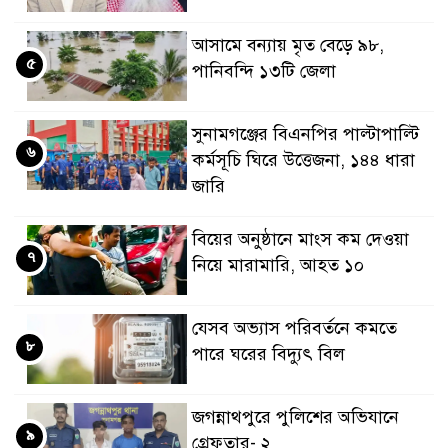
আসামে বন্যায় মৃত বেড়ে ৯৮,
৫
পানিবন্দি ১৩টি জেলা
সুনামগঞ্জের বিএনপির পাল্টাপাল্টি
৬
কর্মসূচি ঘিরে উত্তেজনা, ১৪৪ ধারা
জারি
বিয়ের অনুষ্ঠানে মাংস কম দেওয়া
৭
নিয়ে মারামারি, আহত ১০
যেসব অভ্যাস পরিবর্তনে কমতে
৮
পারে ঘরের বিদ্যুৎ বিল
জগন্নাথপুরে পুলিশের অভিযানে
৯
গ্রেফতার- ২