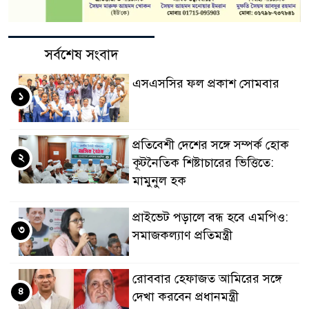
সর্বশেষ সংবাদ
এসএসসির ফল প্রকাশ সোমবার
১
প্রতিবেশী দেশের সঙ্গে সম্পর্ক হোক
২
কূটনৈতিক শিষ্টাচারের ভিত্তিতে:
মামুনুল হক
প্রাইভেট পড়ালে বন্ধ হবে এমপিও:
৩
সমাজকল্যাণ প্রতিমন্ত্রী
রোববার হেফাজত আমিরের সঙ্গে
৪
দেখা করবেন প্রধানমন্ত্রী