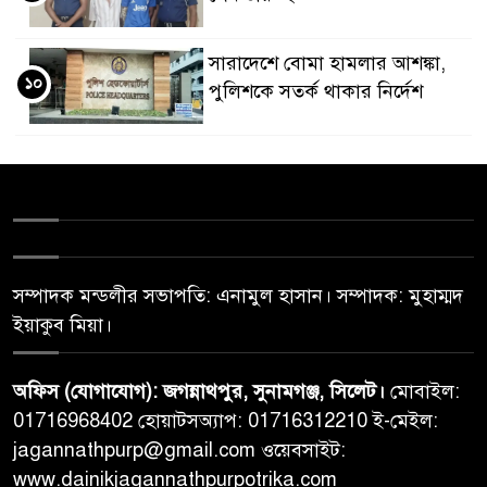
সারাদেশে বোমা হামলার আশঙ্কা,
১০
পুলিশকে সতর্ক থাকার নির্দেশ
সম্পাদক মন্ডলীর সভাপতি: এনামুল হাসান। সম্পাদক: মুহাম্মদ
ইয়াকুব মিয়া।
অফিস (যোগাযোগ): জগন্নাথপুর, সুনামগঞ্জ, সিলেট।
মোবাইল:
01716968402 হোয়াটসঅ্যাপ: 01716312210 ই-মেইল:
jagannathpurp@gmail.com ওয়েবসাইট:
www.dainikjagannathpurpotrika.com