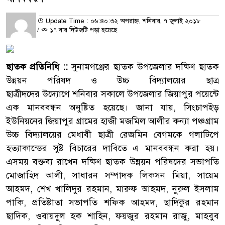
Update Time : ০৬:৪০:৩২ অপরাহ্ন, শনিবার, ৭ জুলাই ২০১৮
/
১৭ বার নিউজটি পড়া হয়েছে
ছাতক প্র‌তি‌নি‌ধি ::
সুনামগঞ্জের ছাতক উপ‌জেলার দক্ষিণ ছাতক
উন্নয়ন পরিষদ ও উচ্চ বিদ্যাল‌য়ের ছাত্র
ছাত্রীদদের উদ্যােগে শ‌নিবার সকা‌লে উপজেলার জিয়াপুর প‌য়ে‌ন্টে
এক মানববন্ধন অনু‌ষ্টিত হ‌য়ে‌ছে। জানা যায়, সিংচাপইড়
ইউনিয়নের জিয়াপুর গ্রামের হাজী মজমিল আলীর কন্যা পঞ্চগ্রাম
উচ্চ বিদ্যালয়ের মেধাবী ছাত্রী রেজমিন বেগমকে গলা‌টি‌পে
হত্যাকান্ডের সুষ্ট বিচারের দাবিতে এ মানববন্ধন করা হয়।
এসময় বক্তব্য রাখেন দক্ষিণ ছাতক উন্নয়ন পরিষদের সভাপতি
মোজাহিদ আলী, সাধারন সম্পাদক লিকসন মিয়া, সায়েম
আহমদ, শেখ খালিদুর রহমান, মারুফ আহমদ, নুরুল ইসলাম
পাকি, প্রতিষ্টাতা সভাপতি শফিক আহমদ, ছাদিকুর রহমান
ছাদিক, ওবায়দুল হক শাহিন, ফয়জুর রহমান রাজু, মাহবুব