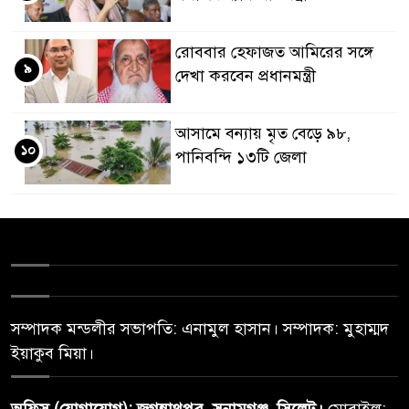
রোববার হেফাজত আমিরের সঙ্গে
৯
দেখা করবেন প্রধানমন্ত্রী
আসামে বন্যায় মৃত বেড়ে ৯৮,
১০
পানিবন্দি ১৩টি জেলা
সম্পাদক মন্ডলীর সভাপতি: এনামুল হাসান। সম্পাদক: মুহাম্মদ
ইয়াকুব মিয়া।
অফিস (যোগাযোগ): জগন্নাথপুর, সুনামগঞ্জ, সিলেট।
মোবাইল: