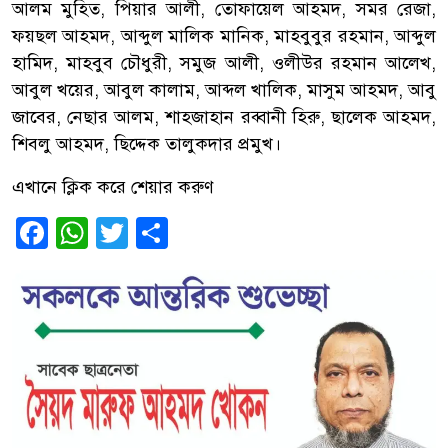
আলম মুহিত, পিয়ার আলী, তোফায়েল আহমদ, সমর রেজা,
ফয়ছল আহমদ, আব্দুল মালিক মানিক, মাহবুবুর রহমান, আব্দুল
হামিদ, মাহবুব চৌধুরী, সমুজ আলী, ওলীউর রহমান আলেখ,
আবুল খয়ের, আবুল কালাম, আব্দল খালিক, মাসুম আহমদ, আবু
জাবের, নেছার আলম, শাহজাহান রব্বানী হিরু, ছালেক আহমদ,
শিবলু আহমদ, ছিদ্দেক তালুকদার প্রমুখ।
এখানে ক্লিক করে শেয়ার করুণ
Facebook
WhatsApp
Twitter
Share