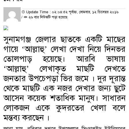
Update Time : ০২:০৪:৫২ পূর্বাহ্ন, সোমবার, ১২ ডিসেম্বর ২০১৬
/
২৬ বার নিউজটি পড়া হয়েছে
সুনামগঞ্জ জেলার ছাতকে একটি মাছের
গায়ে ‘আল্লাহু’ লেখা দেখা নিয়ে দিনভর
তোলপাড় হয়েছে। আরবি ভাষায়
‘আল্লাহু’ লেখাকৃত মাছটি দেখতে
জনতার উপচেপড়া ভির জমে । দুর দূরান্ত
থেকে মাছটি এক নজর দেখার জন্য ছুটে
আসেন কয়েক শতাধিক মানুষ। সাধারন
লোকজন একে কুদরতের খেলা বলে
মন্তব্য করছেন ।
জানা যায়, রবিবার দুপুরে উপজেলার সিংচাপইড় ইউনিয়নের