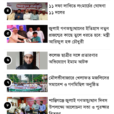
১১ দফা দাবিতে লংমার্চের ঘোষণা
৪
১১ দলের
জুলাই গণঅভ্যুত্থানের ইতিহাস নতুন
৫
প্রজন্মের কাছে তুলে ধরতে হবে: মন্ত্রী
আরিফুল হক চৌধুরী
কলেজ ছাত্রীর সঙ্গে প্রতারণার
৬
অভিযোগে ইমাম আটক
মৌলভীবাজারে খেলাফত মজলিসের
৭
সমাবেশ ও গণমিছিল অনুষ্ঠিত
শান্তিগঞ্জে জুলাই গণঅভ্যুত্থান দিবস
৮
উপলক্ষ্যে আলোচনা সভা ও পুরষ্কার
বিতরণ