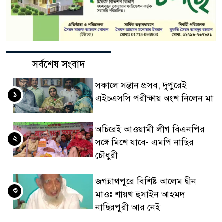
সর্বশেষ সংবাদ
সকালে সন্তান প্রসব, দুপুরেই
১
এইচএসসি পরীক্ষায় অংশ নিলেন মা
অচিরেই আওয়ামী লীগ বিএনপির
২
সঙ্গে মিশে যাবে- এমপি নাছির
চৌধুরী
জগন্নাথপুরে বিশিষ্ট আলেম দ্বীন
৩
মাওঃ শায়খ হুসাইন আহমদ
নাছিরপুরী আর নেই