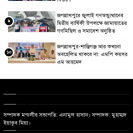
জগন্নাথপুরে জুলাই গণঅভ্যুত্থানের
৯
দ্বিতীয় বার্ষিকী উপলক্ষে জামায়াতের
গণমিছিল ও সমাবেশ অনুষ্ঠিত
জগন্নাথপুর-শান্তিগঞ্জ আর কখনো
১০
অবহেলিত থাকবে না: এমপি কয়সর
এম আহমেদ
সম্পাদক মন্ডলীর সভাপতি: এনামুল হাসান। সম্পাদক: মুহাম্মদ
ইয়াকুব মিয়া।