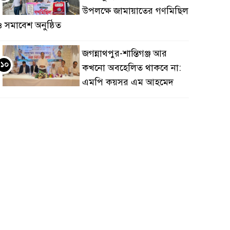
উপলক্ষে জামায়াতের গণমিছিল
 সমাবেশ অনুষ্ঠিত
জগন্নাথপুর-শান্তিগঞ্জ আর
১০
কখনো অবহেলিত থাকবে না:
এমপি কয়সর এম আহমেদ