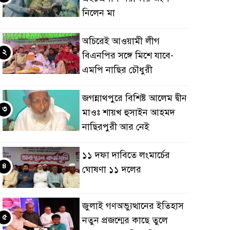
নিলেন মা
অচিরেই আওয়ামী লীগ
২
বিএনপির সঙ্গে মিশে যাবে-
এমপি নাছির চৌধুরী
জগন্নাথপুরে বিশিষ্ট আলেম দ্বীন
৩
মাওঃ শায়খ হুসাইন আহমদ
নাছিরপুরী আর নেই
১১ দফা দাবিতে লংমার্চের
৪
ঘোষণা ১১ দলের
জুলাই গণঅভ্যুত্থানের ইতিহাস
৫
নতুন প্রজন্মের কাছে তুলে