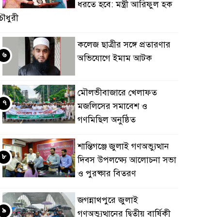
ধরতে হবে: মন্ত্রী আরিফুল হক
ৌধুরী
কলেজ ছাত্রীর সঙ্গে প্রতারণার
৬
অভিযোগে ইমাম আটক
মৌলভীবাজারে খেলাফত
৭
মজলিসের সমাবেশ ও
গণমিছিল অনুষ্ঠিত
শান্তিগঞ্জে জুলাই গণঅভ্যুত্থান
৮
দিবস উপলক্ষ্যে আলোচনা সভা
ও পুরষ্কার বিতরণ
জগন্নাথপুরে জুলাই
৯
গণঅভ্যুত্থানের দ্বিতীয় বার্ষিকী