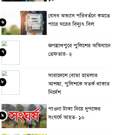
যেসব অভ্যাস পরিবর্তনে কমতে
৬
পারে ঘরের বিদ্যুৎ বিল
জগন্নাথপুরে পুলিশের অভিযানে
৭
গ্রেফতার- ২
সারাদেশে বোমা হামলার
৮
আশঙ্কা, পুলিশকে সতর্ক থাকার
নির্দেশ
পাওনা টাকা নিয়ে দুপক্ষের
৯
সংঘর্ষে আহত- ১০