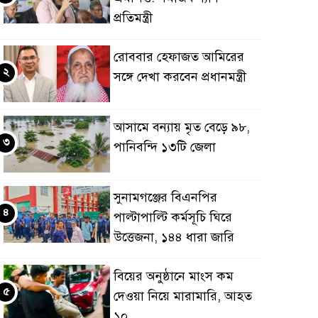
প্রতিমন্ত্রী
রোববার হেফাজত আমিরের
২
সঙ্গে দেখা করবেন প্রধানমন্ত্রী
আসামে বন্যায় মৃত বেড়ে ৯৮,
৩
পানিবন্দি ১৩টি জেলা
সুনামগঞ্জের বিএনপির
৪
পাল্টাপাল্টি কর্মসূচি ঘিরে
উত্তেজনা, ১৪৪ ধারা জারি
বিয়ের অনুষ্ঠানে মাংস কম
৫
দেওয়া নিয়ে মারামারি, আহত
১০