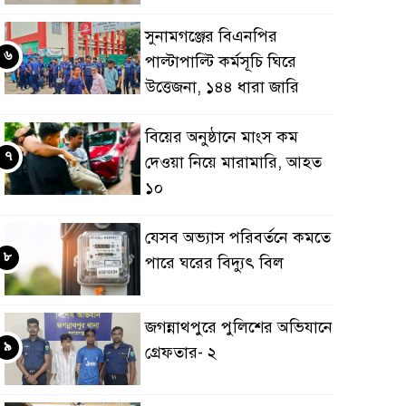
সুনামগঞ্জের বিএনপির
৬
পাল্টাপাল্টি কর্মসূচি ঘিরে
উত্তেজনা, ১৪৪ ধারা জারি
বিয়ের অনুষ্ঠানে মাংস কম
৭
দেওয়া নিয়ে মারামারি, আহত
১০
যেসব অভ্যাস পরিবর্তনে কমতে
৮
পারে ঘরের বিদ্যুৎ বিল
জগন্নাথপুরে পুলিশের অভিযানে
৯
গ্রেফতার- ২