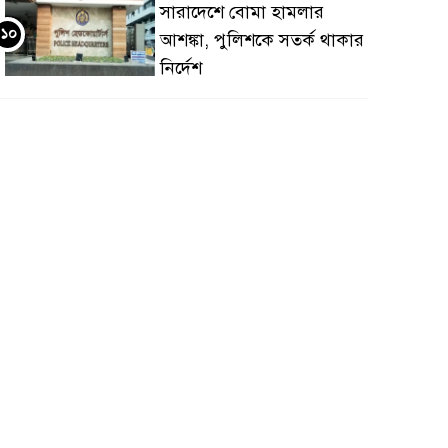
সারাদেশে বোমা হামলার
১০
আশঙ্কা, পুলিশকে সতর্ক থাকার
নির্দেশ