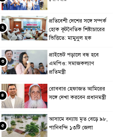
প্রতিবেশী দেশের সঙ্গে সম্পর্ক
২
হোক কূটনৈতিক শিষ্টাচারের
ভিত্তিতে: মামুনুল হক
প্রাইভেট পড়ালে বন্ধ হবে
৩
এমপিও: সমাজকল্যাণ
প্রতিমন্ত্রী
রোববার হেফাজত আমিরের
৪
সঙ্গে দেখা করবেন প্রধানমন্ত্রী
আসামে বন্যায় মৃত বেড়ে ৯৮,
৫
পানিবন্দি ১৩টি জেলা