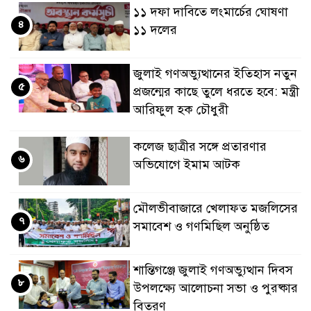
১১ দফা দাবিতে লংমার্চের ঘোষণা
৪
১১ দলের
জুলাই গণঅভ্যুত্থানের ইতিহাস নতুন
৫
প্রজন্মের কাছে তুলে ধরতে হবে: মন্ত্রী
আরিফুল হক চৌধুরী
কলেজ ছাত্রীর সঙ্গে প্রতারণার
৬
অভিযোগে ইমাম আটক
মৌলভীবাজারে খেলাফত মজলিসের
৭
সমাবেশ ও গণমিছিল অনুষ্ঠিত
শান্তিগঞ্জে জুলাই গণঅভ্যুত্থান দিবস
৮
উপলক্ষ্যে আলোচনা সভা ও পুরষ্কার
বিতরণ