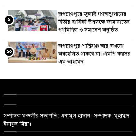
জগন্নাথপুরে জুলাই গণঅভ্যুত্থানের
৯
দ্বিতীয় বার্ষিকী উপলক্ষে জামায়াতের
গণমিছিল ও সমাবেশ অনুষ্ঠিত
জগন্নাথপুর-শান্তিগঞ্জ আর কখনো
১০
অবহেলিত থাকবে না: এমপি কয়সর
এম আহমেদ
সম্পাদক মন্ডলীর সভাপতি: এনামুল হাসান। সম্পাদক: মুহাম্মদ
ইয়াকুব মিয়া।