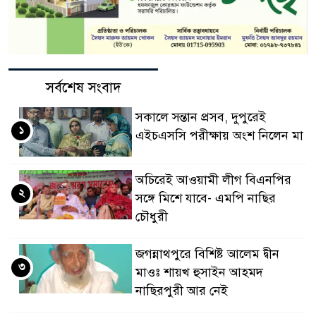
সর্বশেষ সংবাদ
সকালে সন্তান প্রসব, দুপুরেই
১
এইচএসসি পরীক্ষায় অংশ নিলেন মা
অচিরেই আওয়ামী লীগ বিএনপির
২
সঙ্গে মিশে যাবে- এমপি নাছির
চৌধুরী
জগন্নাথপুরে বিশিষ্ট আলেম দ্বীন
৩
মাওঃ শায়খ হুসাইন আহমদ
নাছিরপুরী আর নেই