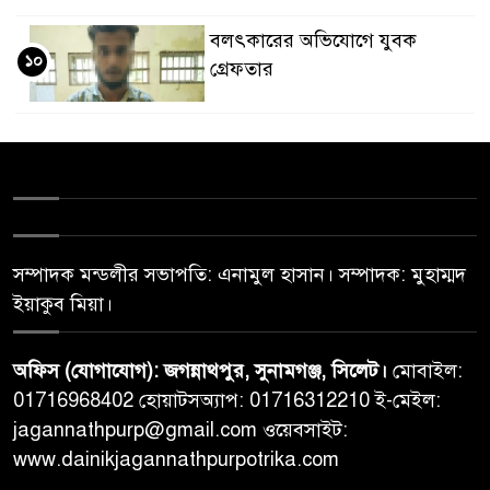
বলৎকারের অভিযোগে যুবক
১০
গ্রেফতার
সম্পাদক মন্ডলীর সভাপতি: এনামুল হাসান। সম্পাদক: মুহাম্মদ
ইয়াকুব মিয়া।
অফিস (যোগাযোগ): জগন্নাথপুর, সুনামগঞ্জ, সিলেট।
মোবাইল:
01716968402 হোয়াটসঅ্যাপ: 01716312210 ই-মেইল:
jagannathpurp@gmail.com ওয়েবসাইট:
www.dainikjagannathpurpotrika.com