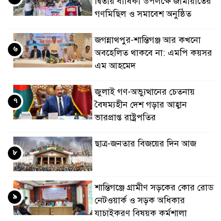
দ্বিতীয় বার্ষিকী উপলক্ষে জামায়াতের
গণমিছিল ও সমাবেশ অনুষ্ঠিত
জগন্নাথপুর-শান্তিগঞ্জ আর কখনো
৬
অবহেলিত থাকবে না: এমপি কয়সর
এম আহমেদ
জুলাই গণ-অভ্যুত্থানের চেতনায়
৭
বৈষম্যহীন দেশ গড়ার আহ্বান
ভারপ্রাপ্ত রাষ্ট্রপতির
ছাত্র-জনতার বিজয়ের দিন আজ
৮
শান্তিগঞ্জে গ্রামীণ সড়কের কোর রোড
৯
নেটওয়ার্ক ও সড়ক অধিকার
যাচাইকরণ বিষয়ক কর্মশালা