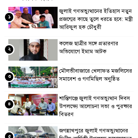
জুলাই গণঅভ্যুত্থানের ইতিহাস নতুন
১
প্রজন্মের কাছে তুলে ধরতে হবে: মন্ত্রী
আরিফুল হক চৌধুরী
কলেজ ছাত্রীর সঙ্গে প্রতারণার
২
অভিযোগে ইমাম আটক
মৌলভীবাজারে খেলাফত মজলিসের
৩
সমাবেশ ও গণমিছিল অনুষ্ঠিত
শান্তিগঞ্জে জুলাই গণঅভ্যুত্থান দিবস
৪
উপলক্ষ্যে আলোচনা সভা ও পুরষ্কার
বিতরণ
জগন্নাথপুরে জুলাই গণঅভ্যুত্থানের
৫