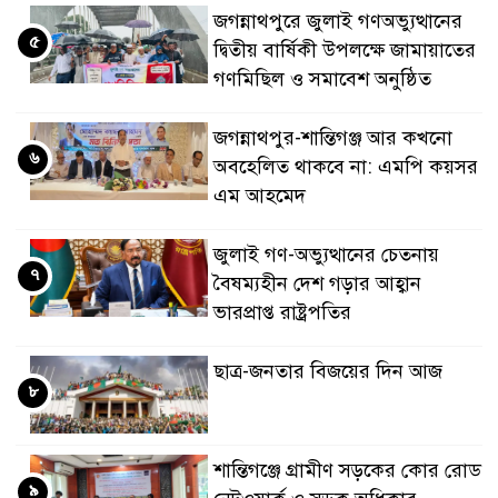
জগন্নাথপুরে জুলাই গণঅভ্যুত্থানের
৫
দ্বিতীয় বার্ষিকী উপলক্ষে জামায়াতের
গণমিছিল ও সমাবেশ অনুষ্ঠিত
জগন্নাথপুর-শান্তিগঞ্জ আর কখনো
৬
অবহেলিত থাকবে না: এমপি কয়সর
এম আহমেদ
জুলাই গণ-অভ্যুত্থানের চেতনায়
৭
বৈষম্যহীন দেশ গড়ার আহ্বান
ভারপ্রাপ্ত রাষ্ট্রপতির
ছাত্র-জনতার বিজয়ের দিন আজ
৮
শান্তিগঞ্জে গ্রামীণ সড়কের কোর রোড
৯