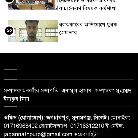
নেটওয়ার্ক ও সড়ক অধিকার
যাচাইকরণ বিষয়ক কর্মশালা
বলৎকারের অভিযোগে যুবক
১০
গ্রেফতার
সম্পাদক মন্ডলীর সভাপতি: এনামুল হাসান। সম্পাদক: মুহাম্মদ
ইয়াকুব মিয়া।
অফিস (যোগাযোগ): জগন্নাথপুর, সুনামগঞ্জ, সিলেট।
মোবাইল:
01716968402 হোয়াটসঅ্যাপ: 01716312210 ই-মেইল:
jagannathpurp@gmail.com ওয়েবসাইট: