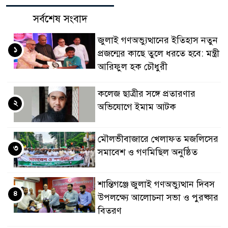
সর্বশেষ সংবাদ
জুলাই গণঅভ্যুত্থানের ইতিহাস নতুন
১
প্রজন্মের কাছে তুলে ধরতে হবে: মন্ত্রী
আরিফুল হক চৌধুরী
কলেজ ছাত্রীর সঙ্গে প্রতারণার
২
অভিযোগে ইমাম আটক
মৌলভীবাজারে খেলাফত মজলিসের
৩
সমাবেশ ও গণমিছিল অনুষ্ঠিত
শান্তিগঞ্জে জুলাই গণঅভ্যুত্থান দিবস
৪
উপলক্ষ্যে আলোচনা সভা ও পুরষ্কার
বিতরণ