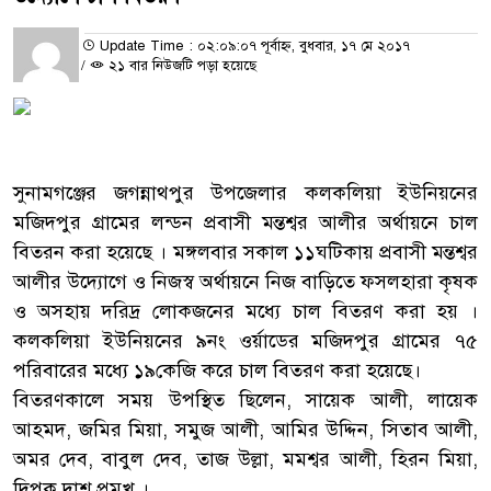
Update Time : ০২:০৯:০৭ পূর্বাহ্ন, বুধবার, ১৭ মে ২০১৭
/
২১ বার নিউজটি পড়া হয়েছে
সুনামগঞ্জের জগন্নাথপুর উপজেলার কলকলিয়া ইউনিয়নের
মজিদপুর গ্রামের লন্ডন প্রবাসী মন্তশ্বর আলীর অর্থায়নে চাল
বিতরন করা হয়েছে । মঙ্গলবার সকাল ১১ঘটিকায় প্রবাসী মন্তশ্বর
আলীর উদ্যোগে ও নিজস্ব অর্থায়নে নিজ বাড়িতে ফসলহারা কৃষক
ও অসহায় দরিদ্র লোকজনের মধ্যে চাল বিতরণ করা হয় ।
কলকলিয়া ইউনিয়নের ৯নং ওর্য়াডের মজিদপুর গ্রামের ৭৫
পরিবারের মধ্যে ১৯কেজি করে চাল বিতরণ করা হয়েছে।
বিতরণকালে সময় উপস্থিত ছিলেন, সায়েক আলী, লায়েক
আহমদ, জমির মিয়া, সমুজ আলী, আমির উদ্দিন, সিতাব আলী,
অমর দেব, বাবুল দেব, তাজ উল্লা, মমশ্বর আলী, হিরন মিয়া,
দিপক দাশ প্রমুখ ।