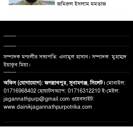
জমিরুল ইসলাম মমতাজ
সম্পাদক মন্ডলীর সভাপতি: এনামুল হাসান। সম্পাদক: মুহাম্মদ
ইয়াকুব মিয়া।
অফিস (যোগাযোগ): জগন্নাথপুর, সুনামগঞ্জ, সিলেট।
মোবাইল:
01716968402 হোয়াটসঅ্যাপ: 01716312210 ই-মেইল:
jagannathpurp@gmail.com ওয়েবসাইট:
www.dainikjagannathpurpotrika.com