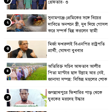
গ্রেফতার- ৩
সুনামগঞ্জে প্রেমিকের সঙ্গে বিয়ের
২
দাবিতে অনশনে স্ত্রী, দুধ দিয়ে গোসল
করে সম্পর্ক ছিন্ন করলেন স্বামী
মির্জা ফখরুলই বিএনপির রাষ্ট্রপতি
৩
প্রার্থী, ঘোষণা বুধবার
অতিরিক্ত সচিব আফতাব আলীর
৪
পিতা মাস্টার ছাদ উল্লাহ আর নেই,
জানাযা সম্পন্ন: বিভিন্ন মহলের শোক
জগন্নাথপুরে ফিশারির পাড় থেকে
৫
যুবকের মরদেহ উদ্ধার