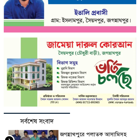
সর্বশেষ সংবাদ
জগন্নাথপুরে পলাতক আসামিসহ
১