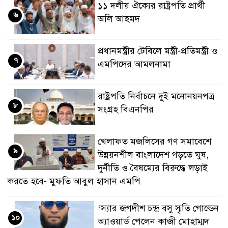
১১ দলীয় ঐক্যের রাষ্ট্রপতি প্রার্থী
৬
অলি আহমদ
প্রধানমন্ত্রীর টেবিলে মন্ত্রী-প্রতিমন্ত্রী ও
৭
এমপিদের আমলনামা
রাষ্ট্রপতি নির্বাচনে দুই মনোনয়নপত্র
৮
সংগ্রহ বিএনপির
খেলাফত মজলিসের গণ সমাবেশে
৯
উন্নয়নশীল বাংলাদেশ গড়তে ঘুষ,
দুর্নীতি ও বৈষম্যের বিরুদ্ধে লড়াই
করতে হবে- মুফতি আবুল হাসান এমপি
‘স্যার জগদীশ চন্দ্র বসু স্মৃতি গোল্ডেন
১০
অ্যাওয়ার্ড পেলেন কাজী মোহাম্মদ