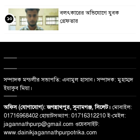
বলৎকারের অভিযোগে যুবক
১০
গ্রেফতার
সম্পাদক মন্ডলীর সভাপতি: এনামুল হাসান। সম্পাদক: মুহাম্মদ
ইয়াকুব মিয়া।
অফিস (যোগাযোগ): জগন্নাথপুর, সুনামগঞ্জ, সিলেট।
মোবাইল:
01716968402 হোয়াটসঅ্যাপ: 01716312210 ই-মেইল:
jagannathpurp@gmail.com ওয়েবসাইট:
www.dainikjagannathpurpotrika.com