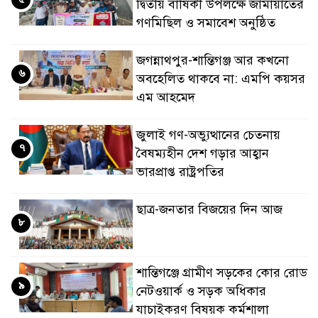
দ্বিতীয় বার্ষিকী উপলক্ষে জামায়াতের
গণমিছিল ও সমাবেশ অনুষ্ঠিত
জগন্নাথপুর-শান্তিগঞ্জ আর কখনো
৬
অবহেলিত থাকবে না: এমপি কয়সর
এম আহমেদ
জুলাই গণ-অভ্যুত্থানের চেতনায়
৭
বৈষম্যহীন দেশ গড়ার আহ্বান
ভারপ্রাপ্ত রাষ্ট্রপতির
ছাত্র-জনতার বিজয়ের দিন আজ
৮
শান্তিগঞ্জে গ্রামীণ সড়কের কোর রোড
৯
নেটওয়ার্ক ও সড়ক অধিকার
যাচাইকরণ বিষয়ক কর্মশালা