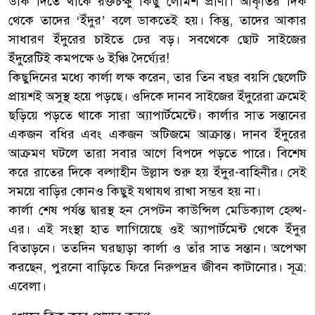
উঁকি দিতে থাকে রক্তচক্ষু কিছু লোমশ প্রাণী। আকৃতির দিক
থেকে তাদের ‘ইঁদুর’ বলে ডাকতেই হয়। কিন্তু, তাদের আকার
সাধারণ ইঁদুরের চাইতে ঢের বড়। সবথেকে ছোট সাইজের
ইঁদুরেটিই কমপক্ষে ৬ ইঞ্চি দৈর্ঘ্যের!
কিছুদিনের মধ্যে কার্লা লক্ষ করেন, তার তিন বছর বয়সি ছেলেটি
প্রায়শই অসুস্থ হয়ে পড়ছে। ওদিকে দানব সাইজের ইঁদুরেরা ক্রমেই
ছড়িয়ে পড়তে থাকে সারা অ্যাপার্টমেন্টে। কার্লার সাত সন্তানের
একজন বধির এবং একজন অটিজমে আক্রান্ত। দানব ইঁদুরের
আক্রমণ ঘটলে তারা সবার আগে বিপদে পড়তে পারে। বিশেষ
করে রাতের দিকে বল্গাহীন উল্লাস শুরু হয় ইঁদুর-বাহিনীর। সেই
সময়ে বাড়ির কোনও কিছুই যথাযথ রাখা সম্ভব হয় না।
কার্লা শেষ পর্যন্ত দ্বারস্থ হন সেপটন কাউন্সিল মেডিক্যাল হেল্থ-
এর। এই সংস্থা হাত লাগিয়েছে ওই অ্যাপার্টমেন্ট থেকে ইঁদুর
বিতাড়নে। ততদিন ঘরছাড়া কার্লা ও তাঁর সাত সন্তান। অপেক্ষা
করছেন, পুরনো বাড়িতে ফিরে নিরুপদ্রব জীবন কাটানোর। সূত্র:
এবেলা।