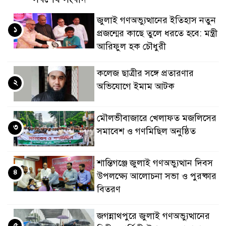
জুলাই গণঅভ্যুত্থানের ইতিহাস নতুন
১
প্রজন্মের কাছে তুলে ধরতে হবে: মন্ত্রী
আরিফুল হক চৌধুরী
কলেজ ছাত্রীর সঙ্গে প্রতারণার
২
অভিযোগে ইমাম আটক
মৌলভীবাজারে খেলাফত মজলিসের
৩
সমাবেশ ও গণমিছিল অনুষ্ঠিত
শান্তিগঞ্জে জুলাই গণঅভ্যুত্থান দিবস
৪
উপলক্ষ্যে আলোচনা সভা ও পুরষ্কার
বিতরণ
জগন্নাথপুরে জুলাই গণঅভ্যুত্থানের
৫