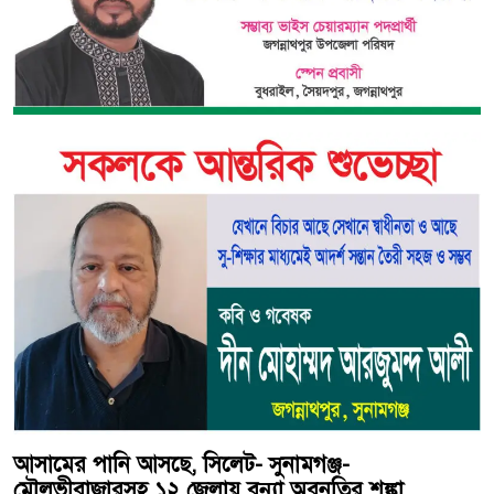
আসামের পানি আসছে, সিলেট- সুনামগঞ্জ-
মৌলভীবাজারসহ ১২ জেলায় বন্যা অবনতির শঙ্কা