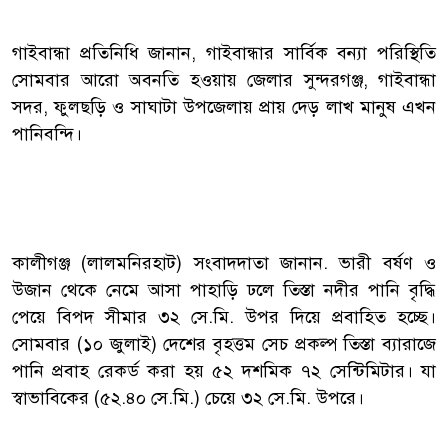
গাইবান্ধা প্রতিনিধি জানান, গাইবান্ধার সার্বিক বন্যা পরিস্থিতি
সোমবার আরো অবনতি হওয়ায় জেলার সুন্দরগঞ্জ, গাইবান্ধা
সদর, ফুলছড়ি ও সাঘাটা উপজেলায় প্রায় দেড় লাখ মানুষ এখন
পানিবন্দি।
কালীগঞ্জ (লালমনিরহাট) সংবাদদাতা জানান. ভারী বর্ষণ ও
উজান থেকে নেমে আসা পাহাড়ি ঢলে তিস্তা নদীর পানি বৃদ্ধি
পেয়ে বিপদ সীমার ৩২ সে.মি. উপর দিয়ে প্রবাহিত হচ্ছে।
সোমবার (১০ জুলাই) দেশের বৃহত্তম সেচ প্রকল্প তিস্তা ব্যারাজে
পানি প্রবাহ রেকর্ড করা হয় ৫২ দশমিক ৭২ সেন্টিমিটার। যা
স্বাভাবিকের (৫২.৪০ সে.মি.) চেয়ে ৩২ সে.মি. উপরে।