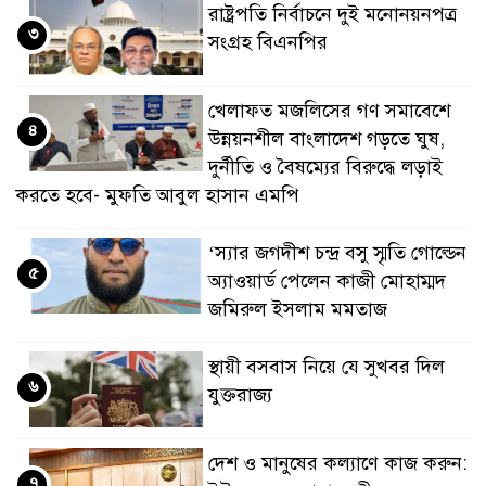
রাষ্ট্রপতি নির্বাচনে দুই মনোনয়নপত্র
৩
সংগ্রহ বিএনপির
খেলাফত মজলিসের গণ সমাবেশে
৪
উন্নয়নশীল বাংলাদেশ গড়তে ঘুষ,
দুর্নীতি ও বৈষম্যের বিরুদ্ধে লড়াই
করতে হবে- মুফতি আবুল হাসান এমপি
‘স্যার জগদীশ চন্দ্র বসু স্মৃতি গোল্ডেন
৫
অ্যাওয়ার্ড পেলেন কাজী মোহাম্মদ
জমিরুল ইসলাম মমতাজ
স্থায়ী বসবাস নিয়ে যে সুখবর দিল
৬
যুক্তরাজ্য
দেশ ও মানুষের কল্যাণে কাজ করুন:
৭