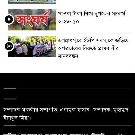
পাওনা টাকা নিয়ে দুপক্ষের সংঘর্ষে
৯
আহত- ১০
জগন্নাথপুরে ইউপি সদস্যকে জড়িয়ে
১০
অপপ্রচারের বিরুদ্ধে গ্রামবাসীর
মানববন্ধন
সম্পাদক মন্ডলীর সভাপতি: এনামুল হাসান। সম্পাদক: মুহাম্মদ
ইয়াকুব মিয়া।