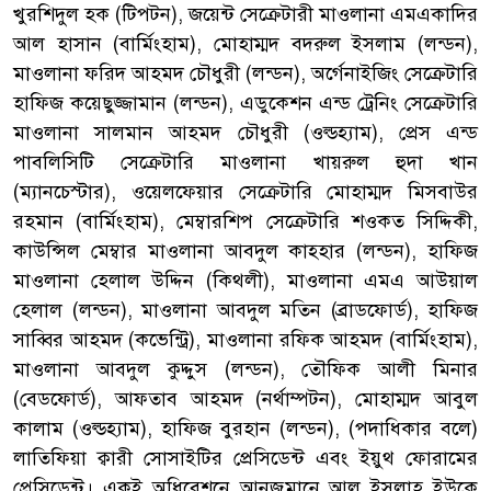
খুরশিদুল হক (টিপটন), জয়েন্ট সেক্রেটারী মাওলানা এমএকাদির
আল হাসান (বার্মিংহাম), মোহাম্মদ বদরুল ইসলাম (লন্ডন),
মাওলানা ফরিদ আহমদ চৌধুরী (লন্ডন), অর্গেনাইজিং সেক্রেটারি
হাফিজ কয়েছুজ্জামান (লন্ডন), এডুকেশন এন্ড ট্রেনিং সেক্রেটারি
মাওলানা সালমান আহমদ চৌধুরী (ওল্ডহ্যাম), প্রেস এন্ড
পাবলিসিটি সেক্রেটারি মাওলানা খায়রুল হুদা খান
(ম্যানচেস্টার), ওয়েলফেয়ার সেক্রেটারি মোহাম্মদ মিসবাউর
রহমান (বার্মিংহাম), মেম্বারশিপ সেক্রেটারি শওকত সিদ্দিকী,
কাউন্সিল মেম্বার মাওলানা আবদুল কাহ্হার (লন্ডন), হাফিজ
মাওলানা হেলাল উদ্দিন (কিথলী), মাওলানা এমএ আউয়াল
হেলাল (লন্ডন), মাওলানা আবদুল মতিন (ব্রাডফোর্ড), হাফিজ
সাব্বির আহমদ (কভেন্ট্রি), মাওলানা রফিক আহমদ (বার্মিংহাম),
মাওলানা আবদুল কুদ্দুস (লন্ডন), তৌফিক আলী মিনার
(বেডফোর্ড), আফতাব আহমদ (নর্থাম্পটন), মোহাম্মদ আবুল
কালাম (ওল্ডহ্যাম), হাফিজ বুরহান (লন্ডন), (পদাধিকার বলে)
লাতিফিয়া ক্বারী সোসাইটির প্রেসিডেন্ট এবং ইয়ুথ ফোরামের
প্রেসিডেন্ট। একই অধিবেশনে আনজুমানে আল ইসলাহ ইউকে