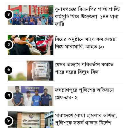
সুনামগঞ্জের বিএনপির পাল্টাপাল্টি
৪
কর্মসূচি ঘিরে উত্তেজনা, ১৪৪ ধারা
জারি
বিয়ের অনুষ্ঠানে মাংস কম দেওয়া
৫
নিয়ে মারামারি, আহত ১০
যেসব অভ্যাস পরিবর্তনে কমতে
৬
পারে ঘরের বিদ্যুৎ বিল
জগন্নাথপুরে পুলিশের অভিযানে
৭
গ্রেফতার- ২
সারাদেশে বোমা হামলার আশঙ্কা,
৮
পুলিশকে সতর্ক থাকার নির্দেশ