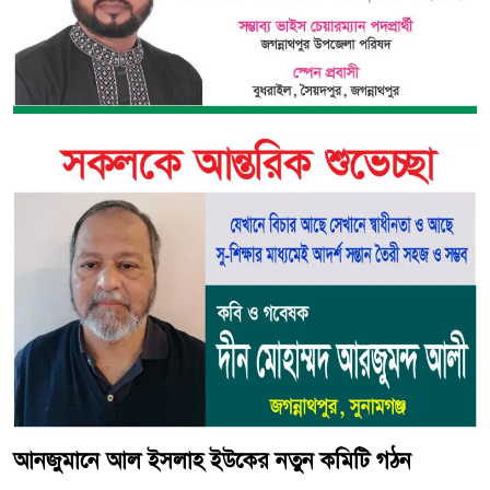
আনজুমানে আল ইসলাহ ইউকের নতুন কমিটি গঠন