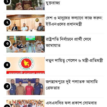
১
যুক্তরাজ্য
দেশ ও মানুষের কল্যাণে কাজ করুন:
২
ইউএনওদের প্রধানমন্ত্রী
রাষ্ট্রপতি নির্বাচনে প্রার্থী দেবে
৩
জামায়াত
নতুন দায়িত্ব পেলেন ৬ মন্ত্রী-প্রতিমন্ত্রী
৪
জগন্নাথপুরে দুই পলাতক আসামি
৫
গ্রেফতার
এসএসসির ফল প্রকাশ সোমবার