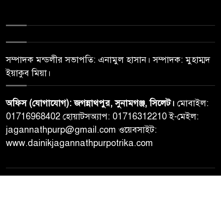
সম্পাদক মন্ডলীর সভাপতি: এনামুল হাসান। সম্পাদক: মুহাম্মদ
ইয়াকুব মিয়া।
অফিস (যোগাযোগ): জগন্নাথপুর, সুনামগঞ্জ, সিলেট।
মোবাইল:
01716968402 হোয়াটসঅ্যাপ: 01716312210 ই-মেইল:
jagannathpurp@gmail.com ওয়েবসাইট:
www.dainikjagannathpurpotrika.com
© All rights reserved © Dainikjagannathpurpotrika