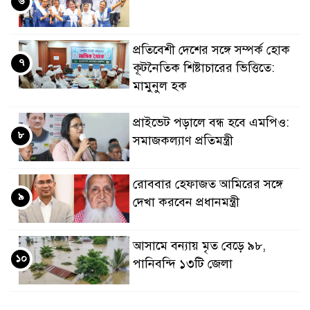
৬
প্রতিবেশী দেশের সঙ্গে সম্পর্ক হোক
৭
কূটনৈতিক শিষ্টাচারের ভিত্তিতে:
মামুনুল হক
প্রাইভেট পড়ালে বন্ধ হবে এমপিও:
৮
সমাজকল্যাণ প্রতিমন্ত্রী
রোববার হেফাজত আমিরের সঙ্গে
৯
দেখা করবেন প্রধানমন্ত্রী
আসামে বন্যায় মৃত বেড়ে ৯৮,
১০
পানিবন্দি ১৩টি জেলা