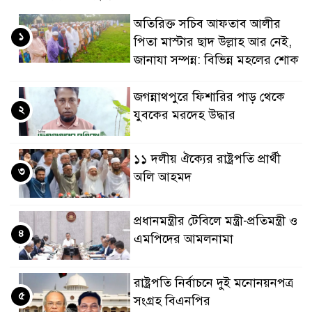
অতিরিক্ত সচিব আফতাব আলীর
১
পিতা মাস্টার ছাদ উল্লাহ আর নেই,
জানাযা সম্পন্ন: বিভিন্ন মহলের শোক
জগন্নাথপুরে ফিশারির পাড় থেকে
২
যুবকের মরদেহ উদ্ধার
১১ দলীয় ঐক্যের রাষ্ট্রপতি প্রার্থী
৩
অলি আহমদ
প্রধানমন্ত্রীর টেবিলে মন্ত্রী-প্রতিমন্ত্রী ও
৪
এমপিদের আমলনামা
রাষ্ট্রপতি নির্বাচনে দুই মনোনয়নপত্র
৫
সংগ্রহ বিএনপির