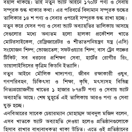
বহাল থাকছে। তাই নতুন ভ্যাট আইনে ১৭০টি পণ্য ও সেবায়
সম্পূরক শুল্ক থাকার কথা। এর পরিবর্তে বিদ্যমান সম্পূরক শুল্কের
তালিকার ১৪ শ পণ্য ও সেবার ওপরেই সম্পূরক শুল্ক রাখা হচ্ছে।
নতুন করে যেসব পণ্য ও সেবা ভ্যাট অব্যাহতির তালিকায় আসছে
সেগুলোর মধ্যে অন্যতম হলো হালকা প্রকৌশল খাতে
মোটরসাইকেল, রেফ্রিজারেটর ও শীতাতপনিয়ন্ত্রণ যন্ত্র (এসি)
সংযোজন শিল্প; ভোজ্যতেল; সফটওয়্যার শিল্প; বাস ট্রেন লঞ্চের
টিকিট; সব ধরনের প্রশিক্ষণ সেবা, হার্টের রোগীর রিং,
ডায়ালাইসিসের কৃত্রিম কিডনি ইত্যাদি।
নতুন আইনে মৌলিক খাদ্যপণ্য, জীবন রক্ষাকারী ওষুধ,
গণপরিবহন, চিকিৎসা ও শিক্ষা, কৃষি, মৎস্যসহ বিভিন্ন
নিত্যপ্রয়োজনীয় খাতের ১ হাজার ৮৭৪টি পণ্য ও সেবায় ভ্যাট
অব্যাহতি আছে। শেষ মুহূর্তে এই তালিকায় আরও পণ্য ও সেবা
যুক্ত হচ্ছে।
এনবিআরের সাবেক চেয়ারম্যান মোহাম্মদ আবদুল মজিদ বলেন,
এসব খাতকে ভ্যাট অব্যাহতি দেওয়া হলেও প্রতিষ্ঠানগুলোকে
হিসাব রাখার বাধ্যবাধকতা থাকা উচিত। এতে ওই প্রতিষ্ঠানের