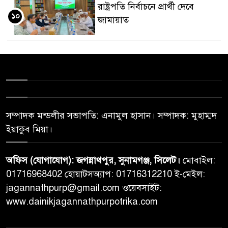
রাষ্ট্রপতি নির্বাচনে প্রার্থী দেবে
১০
জামায়াত
সম্পাদক মন্ডলীর সভাপতি: এনামুল হাসান। সম্পাদক: মুহাম্মদ
ইয়াকুব মিয়া।
অফিস (যোগাযোগ): জগন্নাথপুর, সুনামগঞ্জ, সিলেট।
মোবাইল:
01716968402 হোয়াটসঅ্যাপ: 01716312210 ই-মেইল:
jagannathpurp@gmail.com ওয়েবসাইট:
www.dainikjagannathpurpotrika.com