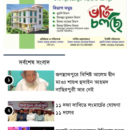
সর্বশেষ সংবাদ
জগন্নাথপুরে বিশিষ্ট আলেম দ্বীন
১
মাওঃ শায়খ হুসাইন আহমদ
নাছিরপুরী আর নেই
১১ দফা দাবিতে লংমার্চের ঘোষণা
২
১১ দলের