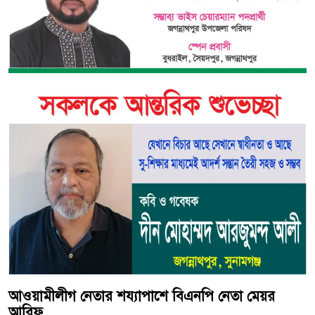
আওয়ামীলীগ নেতার শয্যাপাশে বিএনপি নেতা মেয়র
আরিফ