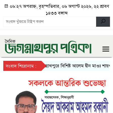
০৬:২৭ অপরাহ্ন, বৃহস্পতিবার, ০৬ অগাস্ট ২০২৬, ২২ শ্রাবণ
১৪৩৩ বঙ্গাব্দ
জগন্নাথপুরে বিশিষ্ট আলেম দ্বীন মাওঃ শায়খ হু
সংবাদ শিরোনাম :