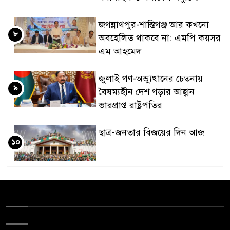
জগন্নাথপুর-শান্তিগঞ্জ আর কখনো
৮
অবহেলিত থাকবে না: এমপি কয়সর
এম আহমেদ
জুলাই গণ-অভ্যুত্থানের চেতনায়
৯
বৈষম্যহীন দেশ গড়ার আহ্বান
ভারপ্রাপ্ত রাষ্ট্রপতির
ছাত্র-জনতার বিজয়ের দিন আজ
১০