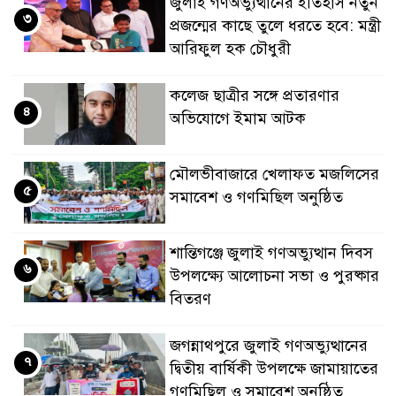
জুলাই গণঅভ্যুত্থানের ইতিহাস নতুন
৩
প্রজন্মের কাছে তুলে ধরতে হবে: মন্ত্রী
আরিফুল হক চৌধুরী
কলেজ ছাত্রীর সঙ্গে প্রতারণার
৪
অভিযোগে ইমাম আটক
মৌলভীবাজারে খেলাফত মজলিসের
৫
সমাবেশ ও গণমিছিল অনুষ্ঠিত
শান্তিগঞ্জে জুলাই গণঅভ্যুত্থান দিবস
৬
উপলক্ষ্যে আলোচনা সভা ও পুরষ্কার
বিতরণ
জগন্নাথপুরে জুলাই গণঅভ্যুত্থানের
৭
দ্বিতীয় বার্ষিকী উপলক্ষে জামায়াতের
গণমিছিল ও সমাবেশ অনুষ্ঠিত