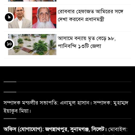
রোববার হেফাজত আমিরের সঙ্গে
৯
দেখা করবেন প্রধানমন্ত্রী
আসামে বন্যায় মৃত বেড়ে ৯৮,
১০
পানিবন্দি ১৩টি জেলা
সম্পাদক মন্ডলীর সভাপতি: এনামুল হাসান। সম্পাদক: মুহাম্মদ
ইয়াকুব মিয়া।
অফিস (যোগাযোগ): জগন্নাথপুর, সুনামগঞ্জ, সিলেট।
মোবাইল: